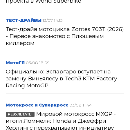
проекта в World Superbike
ТЕСТ-ДРАЙВЫ
13/07 14:13
Тест-драйв мотоцикла Zontes 703T (2026)
- Первое знакомство с Плюшевым
киллером
МотоГП
03/08 18:09
Официально: Эспаргаро вступает на
замену Виньялесу в Tech3 KTM Factory
Racing MotoGP
Мотокросс и Суперкросс
03/08 11:44
Мировой мотокросс MXGP -
РЕЗУЛЬТАТЫ
итоги Ломмеля: Honda и Джеффри
Херлингс перехватывают инициативу