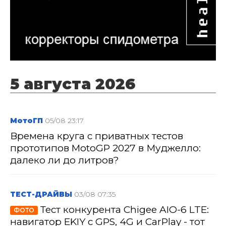
5 августа 2026
МотоГП
05/08 23:17
Времена круга с приватных тестов
прототипов MotoGP 2027 в Муджелло:
далеко ли до литров?
ТЕСТ-ДРАЙВЫ
03/08 07:35
Тест конкурента Chigee AIO-6 LTE:
ФОТО
навигатор EKIY с GPS, 4G и CarPlay - тот