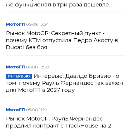
же функционал в три раза дешевле
МотоГП
05/08 13:54
Рынок MotoGP: Секретный пункт -
почему KTM отпустила Педро Акосту в
Ducati без боя
МотоГП
05/08 12:30
Интервью: Давиде Бривио - о
ИНТЕРВЬЮ
том, почему Рауль Фернандес так важен
для МотоГП в 2027 году
МотоГП
05/08 11:19
Рынок MotoGP: Рауль Фернандес
продлил контракт с TrackHouse на 2