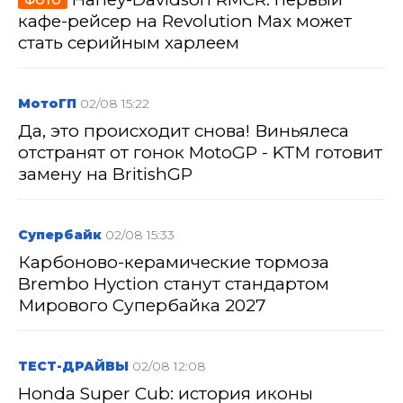
ФОТО
кафе-рейсер на Revolution Max может
стать серийным харлеем
МотоГП
02/08 15:22
Да, это происходит снова! Виньялеса
отстранят от гонок MotoGP - KTM готовит
замену на BritishGP
Супербайк
02/08 15:33
Карбоново-керамические тормоза
Brembo Hyction станут стандартом
Мирового Супербайка 2027
ТЕСТ-ДРАЙВЫ
02/08 12:08
Honda Super Cub: история иконы