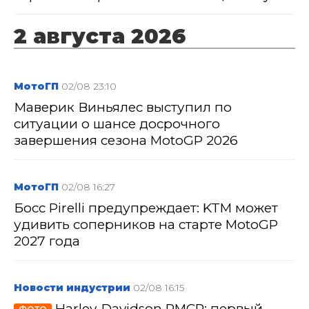
2 августа 2026
МотоГП
02/08 23:10
Маверик Виньялес выступил по
ситуации о шансе досрочного
завершения сезона MotoGP 2026
МотоГП
02/08 16:27
Босс Pirelli предупреждает: KTM может
удивить соперников на старте MotoGP
2027 года
Новости индустрии
02/08 16:15
Harley-Davidson RMCR: первый