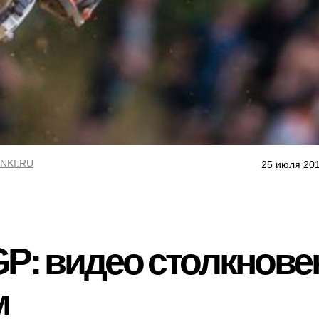
NKI.RU
25 июля 201
P: видео столкнове
м