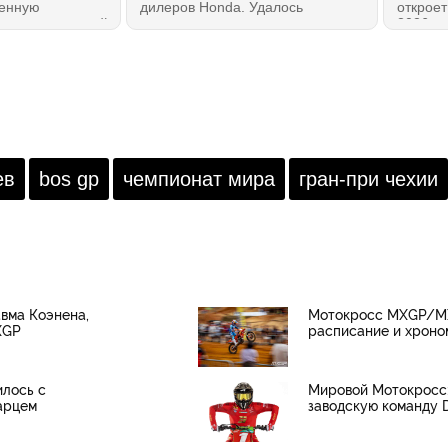
венную
дилеров Honda. Удалось
откроет
стр предприятий
познакомиться с мотоциклом
2026 го
елано в
лично и даже немного
даже е
 Урсо
прокатиться. Мотоцикл сразу
11 гоно
ициальную
создает правильное впечатление:
МОТОГ
ию вложить в
это — 100% Honda без всяких
ing более 120
оговорок. И, возможно, лучшее из
 включая
всего на данный момент, что
нт на 33
можно было бы рекомендовать
как первый мотоцикл!
ев
bos gp
чемпионат мира
гран-при чехии
авма Коэнена,
Мотокросс MXGP/MX2
XGP
расписание и хроно
илось с
Мировой Мотокросс:
арцем
заводскую команду 