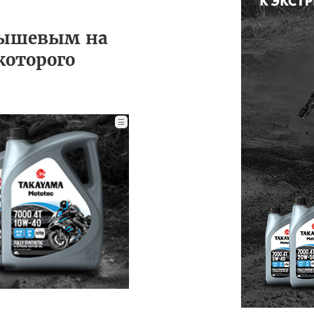
рышевым на
которого
☰