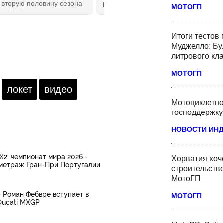
 вторую половину сезона
рейтинга Ducati в системе
МОТОГП
да. Всё, что нужно знать,
концессий MotoGP. Потенциал
сли вы пропустили первые
лидеров Королевского класса —
к — в этом обзоре на
Ducati и Aprilia сблизился, а
ОНКИ.РУ!
Honda откатилась обратно в
Итоги тестов
группу отстающих.
Муджелло: Бу
литрового кл
МОТОГП
локет
видео
Мотоциклетно
господдержку
НОВОСТИ ИН
: чемпионат мира 2026 -
Хорватия хоче
метраж Гран-При Португалии
строительство
МотоГП
 Роман Фебвре вступает в
МОТОГП
Ducati MXGP