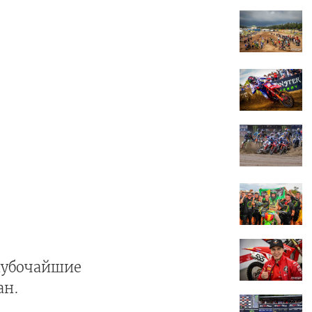
глубочайшие
ан.