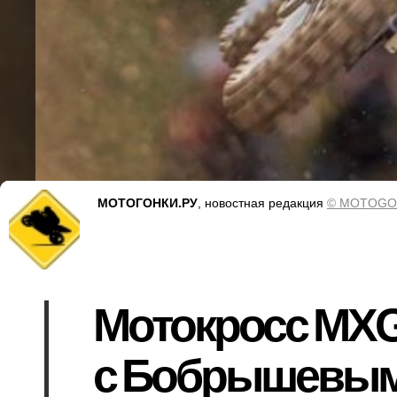
МОТОГОНКИ.РУ
, новостная редакция
© MOTOGO
Мотокросс MXG
с Бобрышевы