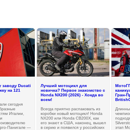
 заводу Ducati
Лучший мотоцикл для
МотоГП
ку на 121
новичка? Первое знакомство с
канику
Honda NX200 (2026) - Хонда во
Гран-П
всем!
British
али сегодня
образные
Всегда приятно распаковать из
Длинны
стям Италии,
коробки новый мотоцикл! Honda
чемпио
ли
NX200 или Honda CB200X, как
подходя
роизводителю
его знают в США, наконец, вышел
Silverst
орго-Панигале —
в серию и появился у российских
этап Мо