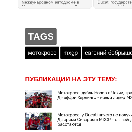
международном автодроме в
Ducati государст
Муджелло, где проводится Гран-
поддержку! Мини
При Италии: идеальный
и программы «Сд
референс! Каких результатов
Италии» Адольфо
удалось достичь в идеальных
уполномочил оф
погодных условиях? Николо
госинвесткомпан
Булега снова удивил.
Ducati Motor Hold
TAGS
миллионов евро,
невозвратный гра
миллиона.
мотокросс
mxgp
евгений бобрыш
ПУБЛИКАЦИИ НА ЭТУ ТЕМУ:
Мотокросс: дубль Honda в Чехии, тр
Джеффри Херлингс - новый лидер M
Мотокросс: у Ducati ничего не получ
Джереми Сивером в MXGP - с швейц
расстаются