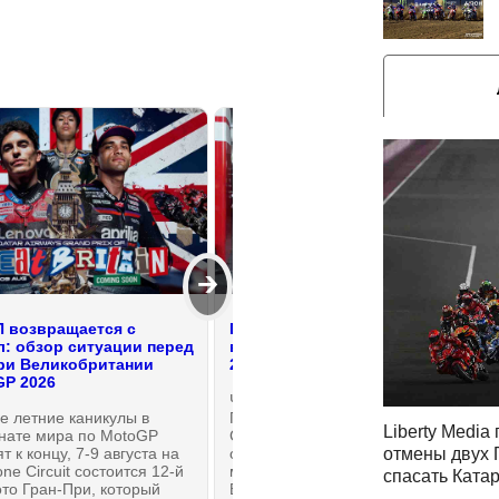
🡲
 возвращается с
Ducati и Honda теряют позиции
л: обзор ситуации перед
в рейтинге концессий MotoGP
ри Великобритании
2026 года
GP 2026
Чемпионат мира по Мото Гран-
е летние каникулы в
При вернулся с каникул в
Liberty Media
нате мира по MotoGP
Сильверстоуне. Одной из самых
отмены двух 
т к концу, 7-9 августа на
обсуждаемых новостей
one Circuit состоится 12-й
медийного дня Гран-При
спасать Ката
то Гран-При, который
Британии будет понижение