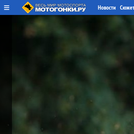
≡
Новости
Сюже