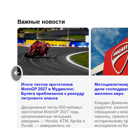
Важные новости
🡰
Итоги тестов прототипов
Мотоциклетному
MotoGP 2027 в Муджелло:
дали господдерж
Булега приблизился к рекорду
миллион евро
литрового класса
Клаудио Доменик
Двухдневные тесты 850-кубовых
радуется: разно
прототипов MotoGP 2027 года,
обращения к вла
организованные четырьмя
наконец, принес
заводами — Honda, KTM, Aprilia и
историческому п
Ducati, — завершились на
мотоциклов из Б