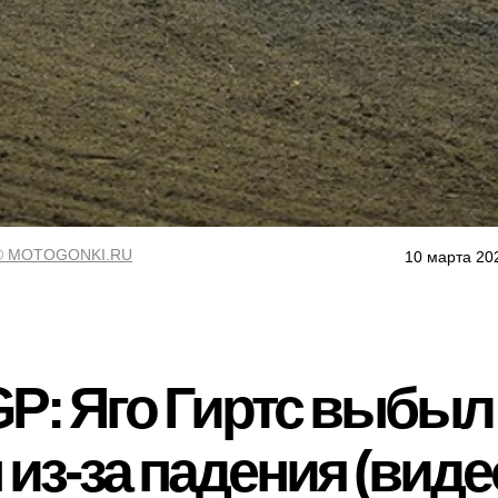
© MOTOGONKI.RU
10 марта 20
: Яго Гиртс выбыл 
из-за падения (виде