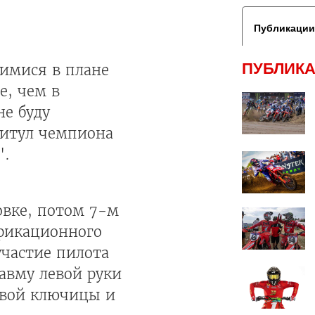
Публикации
ПУБЛИКА
имися в плане
е, чем в
не буду
 титул чемпиона
".
овке, потом 7-м
ификационного
участие пилота
авму левой руки
левой ключицы и