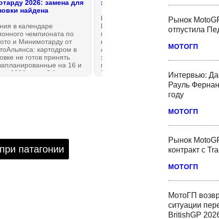
тарду 2026: замена для
за 2.5 миллиарда евро
овки найдена
Несмотря на все заявления
Рынок MotoGP
ния в календаре
Ducati об отсутствии намерений о
отпустила Пед
ионного чемпионата по
продаже итальянского бренда
ото и Минимотарду от
немецкой Группой Volkswagen-
МОТОГП
тоАльянса: картодром в
Audi (VAG), итальянская Patritalia
вке не готов принять
заявила о подлинности своего
запланированные на 16 и
предложения о выкупе завода из
ста 2026 года. Объявлено
Борго-Панигале за рекордную
Интервью: Да
ой отмене и одном
сумму в 2.5 миллиарда евро, что
Рауль Фернан
се.
почти вдвое превышает
году
оценочную стоимость компании.
МОТОГП
Рынок MotoGP
-при патагонии
контракт с Tr
МОТОГП
МотоГП возвр
ситуации пер
BritishGP 202