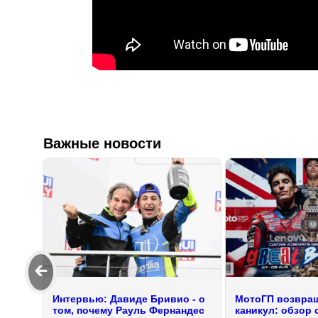
Важные новости
🡰
Интервью: Давиде Бривио - о
МотоГП возвращ
том, почему Рауль Фернандес
каникул: обзор 