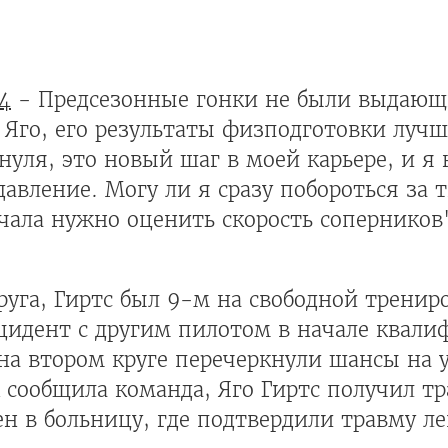
4
- Предсезонные гонки не были выдающ
л Яго, его результаты физподготовки лучш
уля, это новый шаг в моей карьере, и я 
давление. Могу ли я сразу побороться за
ачала нужно оценить скорость соперников
уга, Гиртс был 9-м на свободной тренир
цидент с другим пилотом в начале квал
на втором круге перечеркнули шансы на 
 сообщила команда, Яго Гиртс получил тр
ен в больницу, где подтвердили травму 