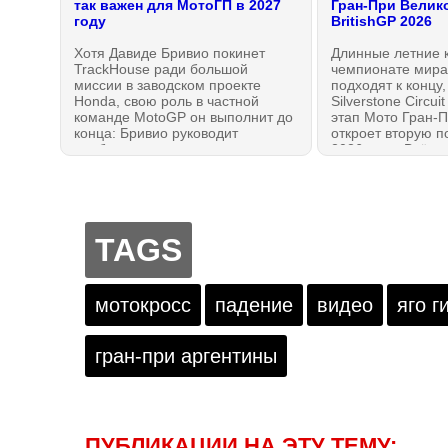
так важен для МотоГП в 2027
Гран-При Велик
году
BritishGP 2026
Хотя Давиде Бривио покинет
Длинные летние 
TrackHouse ради большой
чемпионате мира
миссии в заводском проекте
подходят к концу,
Honda, свою роль в частной
Silverstone Circui
команде MotoGP он выполнит до
этап Мото Гран-П
конца: Бривио руководит
откроет вторую п
подбором кадров для
2026 года. Всё, ч
чемпионата 2027 года. Он
даже если вы пр
сделал важное заявление,
11 гонок — в это
почему выбрал именно этих
МОТОГОНКИ.РУ!
гонщиков для вступления в
Новейшую эру Мото Гран-При.
TAGS
мотокросс
падение
видео
яго г
гран-при аргентины
ПУБЛИКАЦИИ НА ЭТУ ТЕМУ: