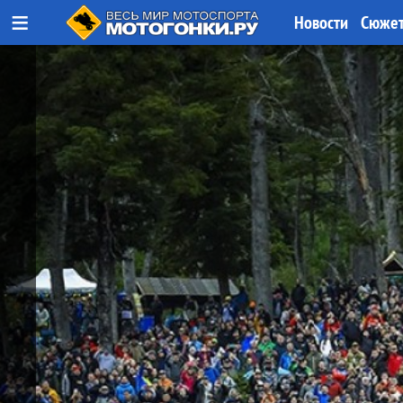
≡
Новости
Сюже