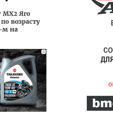
 MX2 Яго
 по возрасту
-м на
☰