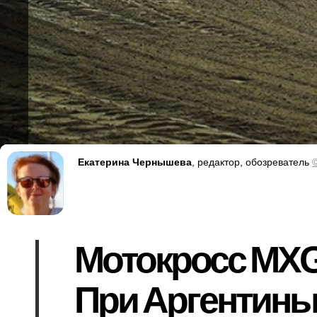
Екатерина Чернышева
, редактор, обозреватель
Мотокросс MXGP
При Аргентины 