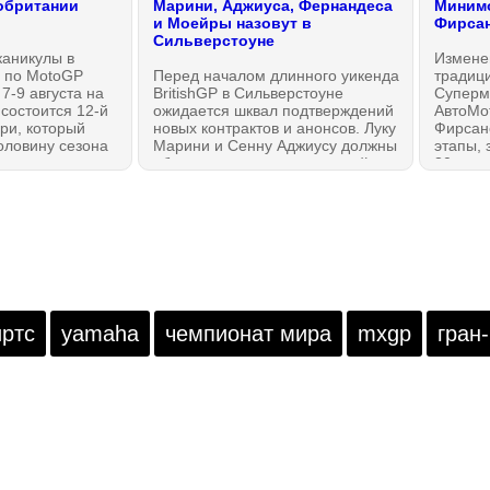
обритании
Марини, Аджиуса, Фернандеса
Минимо
и Моейры назовут в
Фирсан
Сильверстоуне
каникулы в
Измене
 по MotoGP
Перед началом длинного уикенда
традиц
 7-9 августа на
BritishGP в Сильверстоуне
Суперм
t состоится 12-й
ожидается шквал подтверждений
АвтоМо
ри, который
новых контрактов и анонсов. Луку
Фирсано
оловину сезона
Марини и Сенну Аджиусу должны
этапы, 
то нужно знать,
объявить напарниками одной
30 авгу
опустили первые
команды, Рауль Фернандес,
об одн
м обзоре на
наконец, хочет сообщить о
перено
продлении контракта в MotoGP
2027 года, а также очень важный
анонс должен сделать Диого
Морейра.
иртс
yamaha
чемпионат мира
mxgp
гран