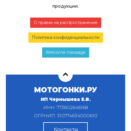
продукции.
О правах на распространение
Политика конфиденциальности
Welcome message
МОТОГОНКИ.РУ
ИП Чернышева Е.В.
ИНН: 773602646168
ОГРНИП: 310774634000610
Контакты