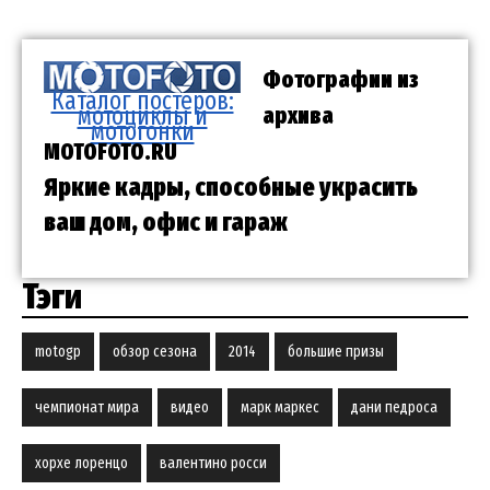
Фотографии из
Каталог постеров:
мотоциклы и
архива
мотогонки
MOTOFOTO.RU
Яркие кадры, способные украсить
ваш дом, офис и гараж
Тэги
motogp
обзор сезона
2014
большие призы
чемпионат мира
видео
марк маркес
дани педроса
хорхе лоренцо
валентино росси