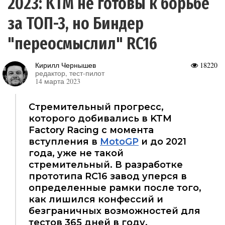
2023: KTM не готовы к борьбе
за ТОП-3, но Биндер
"переосмыслил" RC16
Кирилл Чернышев
18220
редактор, тест-пилот
14 марта 2023
Стремительный прогресс,
которого добивались в KTM
Factory Racing с момента
вступления в
MotoGP
и до 2021
года, уже не такой
стремительный. В разработке
прототипа RC16 завод уперся в
определенные рамки после того,
как лишился конфессий и
безграничных возможностей для
тестов 365 дней в году.