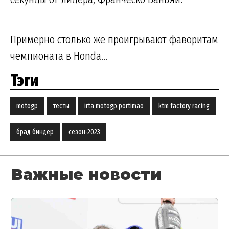
Примерно столько же проигрывают фаворитам
чемпионата в Honda...
Тэги
motogp
тесты
irta motogp portimao
ktm factory racing
брад биндер
сезон-2023
Важные новости