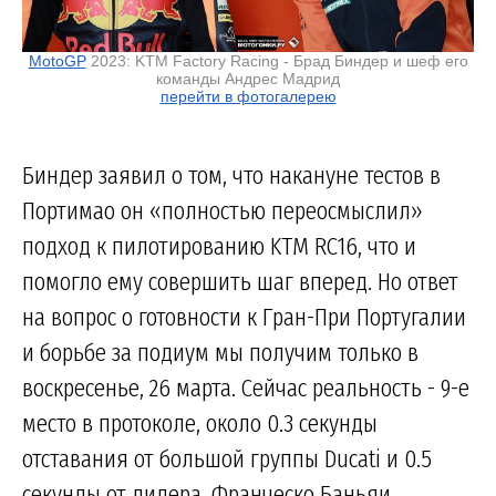
MotoGP
2023: KTM Factory Racing - Брад Биндер и шеф его
команды Андрес Мадрид
перейти в фотогалерею
Биндер заявил о том, что накануне тестов в
Портимао он «полностью переосмыслил»
подход к пилотированию KTM RC16, что и
помогло ему совершить шаг вперед. Но ответ
на вопрос о готовности к Гран-При Португалии
и борьбе за подиум мы получим только в
воскресенье, 26 марта. Сейчас реальность - 9-е
место в протоколе, около 0.3 секунды
отставания от большой группы Ducati и 0.5
секунды от лидера, Франческо Баньяи.