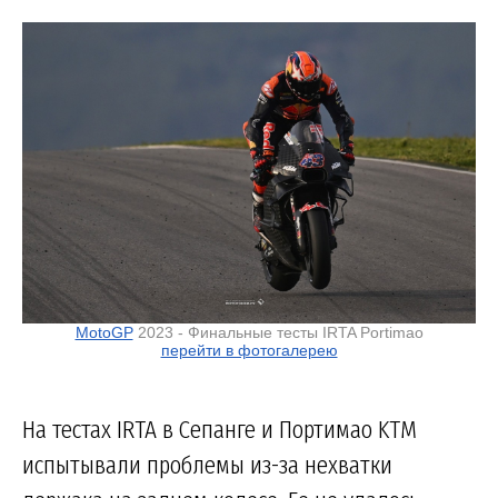
MotoGP
2023 - Финальные тесты IRTA Portimao
перейти в фотогалерею
На тестах IRTA в Сепанге и Портимао KTM
испытывали проблемы из-за нехватки