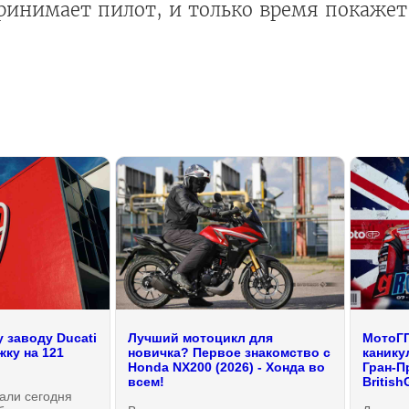
ринимает пилот, и только время покажет
 заводу Ducati
Лучший мотоцикл для
МотоГП
ку на 121
новичка? Первое знакомство с
канику
Honda NX200 (2026) - Хонда во
Гран-П
всем!
British
али сегодня