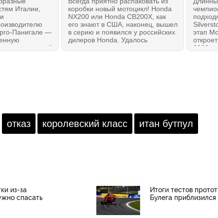
образные
Всегда приятно распаковать из
Длинны
стям Италии,
коробки новый мотоцикл! Honda
чемпио
ли
NX200 или Honda CB200X, как
подходя
роизводителю
его знают в США, наконец, вышел
Silverst
орго-Панигале —
в серию и появился у российских
этап Мо
венную
дилеров Honda. Удалось
откроет
стр предприятий
познакомиться с мотоциклом
2026 го
елано в
лично и даже немного
даже е
 Урсо
прокатиться. Мотоцикл сразу
11 гоно
ициальную
создает правильное впечатление:
МОТОГ
ию вложить в
это — 100% Honda без всяких
ing более 120
оговорок. И, возможно, лучшее из
 включая
всего на данный момент, что
нт на 33
можно было бы рекомендовать
как первый мотоцикл!
отказ
королевский класс
итан бутпул
ки из-за
Итоги тестов прото
ужно спасать
Булега приблизился