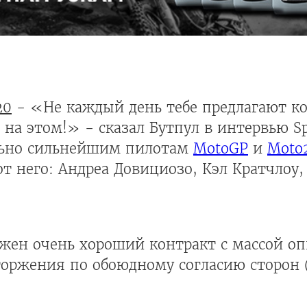
20
- «Не каждый день тебе предлагают ко
т на этом!» - сказал Бутпул в интервью S
льно сильнейшим пилотам
MotoGP
и
Moto
т него: Андреа Довициозо, Кэл Кратчлоу,
ожен очень хороший контракт с массой о
оржения по обоюдному согласию сторон (к