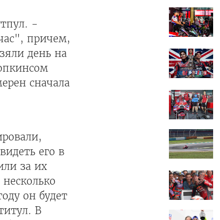
тпул. -
час", причем,
зяли день на
Хопкинсом
мерен сначала
.
ировали,
видеть его в
или за их
 несколько
году он будет
титул. В