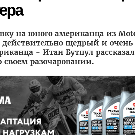
жера
тавку на юного американца из Mot
у действительно щедрый и очень
риканца - Итан Бутпул рассказа
 о своем разочаровании.