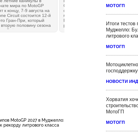
е летние каникулы в
При вернулся с каникул в
МОТОГП
нате мира по MotoGP
Сильверстоуне. Одной из самых
т к концу, 7-9 августа на
обсуждаемых новостей
one Circuit состоится 12-й
медийного дня Гран-При
то Гран-При, который
Британии будет понижение
Итоги тестов
 вторую половину сезона
рейтинга Ducati в системе
Муджелло: Бу
да. Всё, что нужно знать,
концессий MotoGP. Потенциал
сли вы пропустили первые
лидеров Королевского класса —
литрового кл
к — в этом обзоре на
Ducati и Aprilia сблизился, а
ОНКИ.РУ!
Honda откатилась обратно в
МОТОГП
группу отстающих.
Мотоциклетно
господдержку
НОВОСТИ ИН
Хорватия хоче
строительство
МотоГП
типов MotoGP 2027 в Муджелло:
МОТОГП
 к рекорду литрового класса