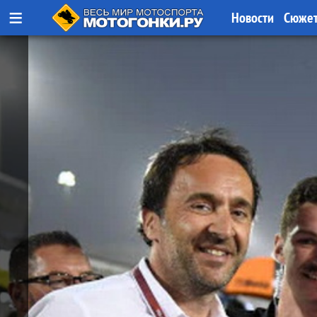
≡
Новости
Сюже