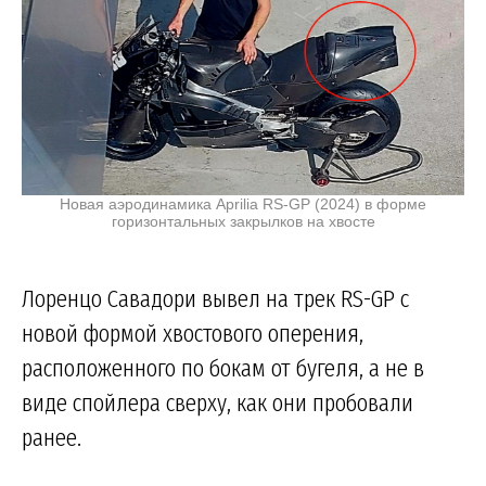
Новая аэродинамика Aprilia RS-GP (2024) в форме
горизонтальных закрылков на хвосте
Лоренцо Савадори вывел на трек RS-GP с
новой формой хвостового оперения,
расположенного по бокам от бугеля, а не в
виде спойлера сверху, как они пробовали
ранее.