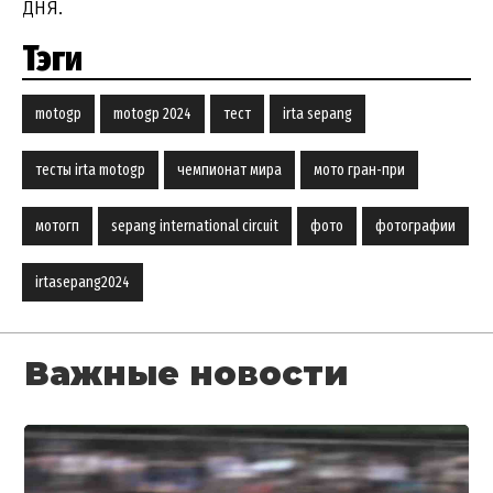
дня.
Тэги
motogp
motogp 2024
тест
irta sepang
тесты irta motogp
чемпионат мира
мото гран-при
мотогп
sepang international circuit
фото
фотографии
irtasepang2024
Важные новости