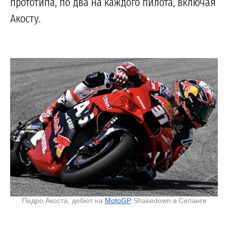
прототипа, по два на каждого пилота, включая
Акосту.
Педро Акоста, дебют на
MotoGP
Shakedown в Сепанге