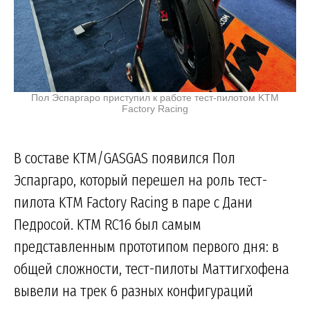
Пол Эспаргаро приступил к работе тест-пилотом KTM
Factory Racing
В составе KTM/GASGAS появился Пол
Эспаргаро, который перешел на роль тест-
пилота KTM Factory Racing в паре с Дани
Педросой. KTM RC16 был самым
представленным прототипом первого дня: в
общей сложности, тест-пилоты Маттигхофена
вывели на трек 6 разных конфигураций