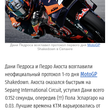
Дани Педроса возглавил протокол первого дня
MotoGP
Shakedown в Сепанге
Дани Педроса и Педро Акоста возглавили
неофициальный протокол 1-го дня
MotoGP
Shakedown. Акоста оказался быстрым на
Sepang International Circuit, уступил Дани всего
0.152 секунды, опередив (!!!) Пола Эспаргаро на
0.03. Лучшие времена KTM варьировались от