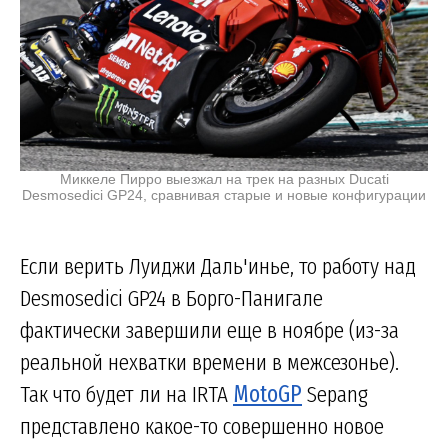
Миккеле Пирро выезжал на трек на разных Ducati
Desmosedici GP24, сравнивая старые и новые конфигурации
Если верить Луиджи Даль'инье, то работу над
Desmosedici GP24 в Борго-Панигале
фактически завершили еще в ноябре (из-за
реальной нехватки времени в межсезонье).
Так что будет ли на IRTA
MotoGP
Sepang
представлено какое-то совершенно новое