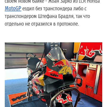
своем новом байке - Жоан Зарко из LCR Honda
MotoGP
ездил без транспондера либо с
транспондером Штефана Брадля, так что
отдельно не отразился в протоколе.