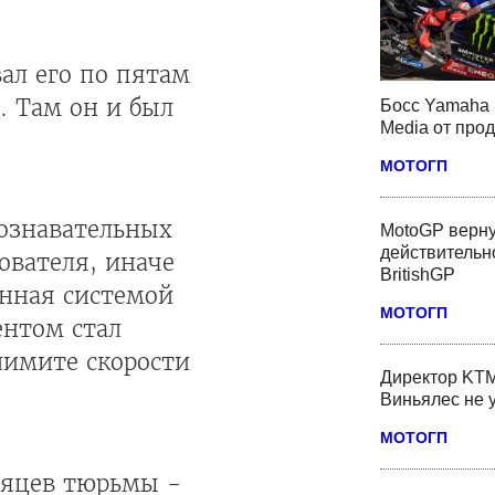
вал его по пятам
. Там он и был
Босс Yamaha 
Media от про
МОТОГП
познавательных
MotoGP верну
действительн
дователя, иначе
BritishGP
енная системой
МОТОГП
ентом стал
 лимите скорости
Директор KTM
Виньялес не 
МОТОГП
сяцев тюрьмы -