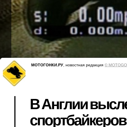
МОТОГОНКИ.РУ
, новостная редакция
© MOTOGO
В Англии высл
спортбайкеров