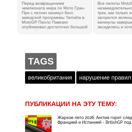
Перед возвращением
Все пилоты Moto
чемпионата мира по Мото Гран-
незамедлительно
При с летних каникул босс
трек, как только 
заводской программы Yamaha в
загорелся зелены
MotoGP Паоло Павезио
каникулы заверш
опубликовал достаточно большой
засиделись и хот
видео-блог из серии
вернуть чувство с
традиционных пост-гоночных
прошла первая с
оценок событий, в котором
практика #British
призвал нового владельца
Сильверстоуне в
Больших Мотоциклетных Призов
— почему Алекс 
— Liberty Media не опускаться до
главный претенд
TAGS
банального «циркового шоу» на
потеху зрителей и не продавать
«душу мотогонок» ради
прибылей. Иначе, смысл Гран-
великобритания
нарушение правил
При будет полностью утрачен.
ПУБЛИКАЦИИ НА ЭТУ ТЕМУ:
Жаркое лето 2026: Англия горит след
Францией и Испанией - BritishGP под