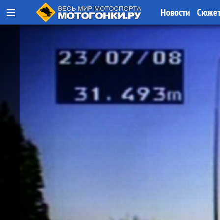
≡
Новости
Сюже