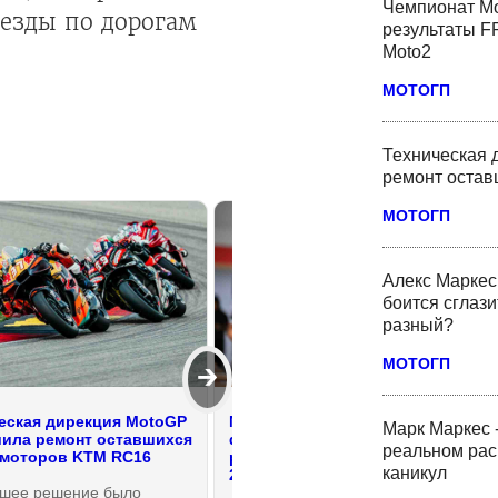
Чемпионат Мо
 езды по дорогам
результаты FP
Moto2
МОТОГП
Техническая 
ремонт оста
МОТОГП
Алекс Маркес 
боится сглази
разный?
МОТОГП
🡲
еская дирекция MotoGP
Марк Маркес - о своем
Марк Маркес 
ила ремонт оставшихся
физическом состоянии и
реальном рас
моторов KTM RC16
реальном раскладе в MotoGP
каникул
2026 после каникул
шее решение было