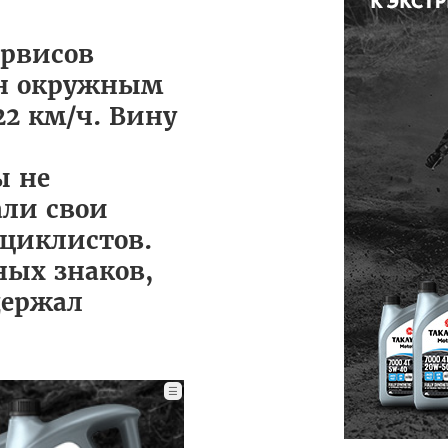
ервисов
ен окружным
22 км/ч. Вину
ы не
али свои
оциклистов.
ных знаков,
держал
☰