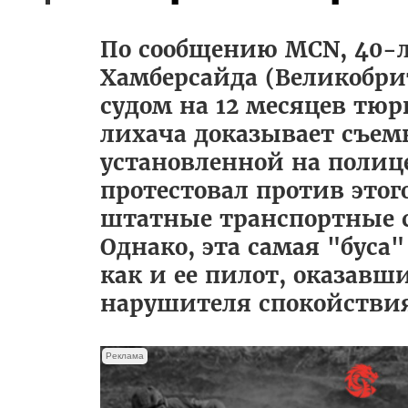
По сообщению MCN, 40-л
Хамберсайда (Великобри
судом на 12 месяцев тюр
лихача доказывает съемк
установленной на полице
протестовал против этог
штатные транспортные с
Однако, эта самая "буса
как и ее пилот, оказав
нарушителя спокойстви
Реклама