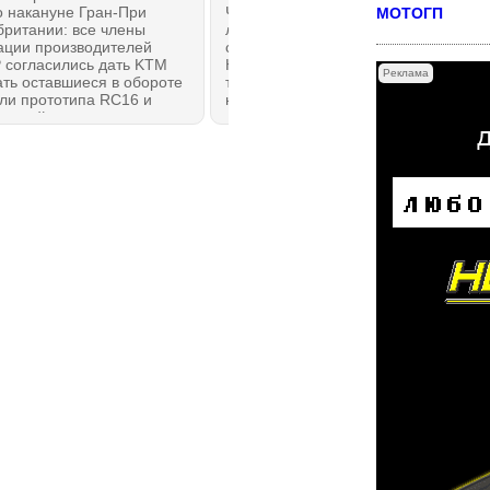
о накануне Гран-При
Чемпионат MotoGP вернулся с
МОТОГП
британии: все члены
летних каникул в Сильверстоуне,
ации производителей
с минуты на минуту в
 согласились дать KTM
Нортхэмптоне стартуют первые
Реклама
ть оставшиеся в обороте
тренировки BritishGP. Вот, с каким
ли прототипа RC16 и
настроением возвращается к
ть найденную угрозу
работе действующий чемпион
ности, из-за которой с
МотоГП Марк Маркес из Ducati
6 года произошли, как
Lenovo Team.
м, четыре внезапных
вки с опасными
ствиями.