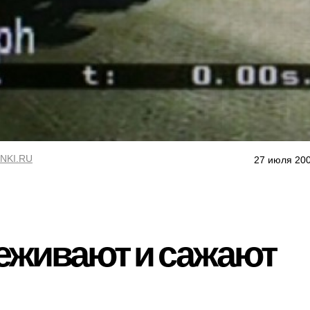
NKI.RU
27 июля 200
еживают и сажают