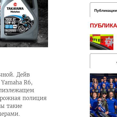
Публикации
ПУБЛИКА
чной. Дейв
 Yamaha R6,
близлежащем
дорожная полиция
ны такие
мерами.