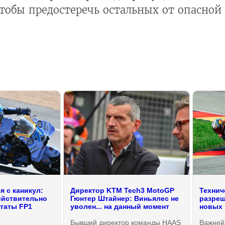
чтобы предостеречь остальных от опасной
 с каникул:
Директор KTM Tech3 MotoGP
Технич
ействительно
Гюнтер Штайнер: Виньялес не
разреш
ьтаты FP1
уволен... на данный момент
новых 
Бывший директор команды HAAS
Важней