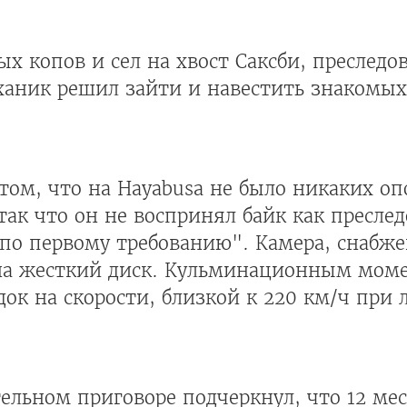
х копов и сел на хвост Саксби, преследо
еханик решил зайти и навестить знакомых
а том, что на Hayabusa не было никаких о
так что он не воспринял байк как пресле
 по первому требованию". Камера, снабж
у на жесткий диск. Кульминационным мом
док на скорости, близкой к 220 км/ч при
ельном приговоре подчеркнул, что 12 ме