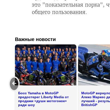
это "показательная порка", 
общего пользования.
Важные новости
🡰
Босс Yamaha в MotoGP
MotoGP вернулся
предостерег Liberty Media от
Алекс Маркес д
продажи «души мотогонок»
лучший - резул
ради шоу
BritishGP