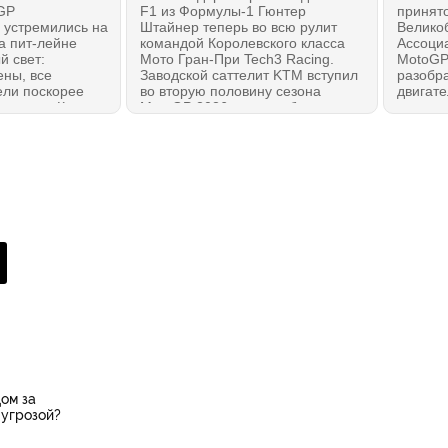
GP
F1 из Формулы-1 Гюнтер
принят
 устремились на
Штайнер теперь во всю рулит
Велико
на пит-лейне
командой Королевского класса
Ассоци
й свет:
Мото Гран-При Tech3 Racing.
MotoGP
ены, все
Заводской саттелит KTM вступил
разобра
ели поскорее
во вторую половину сезона
двигате
корости. Как
MotoGP 2026 года необычным
устрани
вободная
образом: за неделю до
безопас
GP 2026 года в
возвращения с каникул в
мая 202
 классе МотоГП
Сильверстоуне Маверика
миниму
Маркес снова
Виньялеса... заменили на Пола
остано
ент на победу?
Эспаргаро. Что это было,
послед
Гюнтер? Мы слышали версию
Мака, но хотим знать от тебя!
ом за
 угрозой?