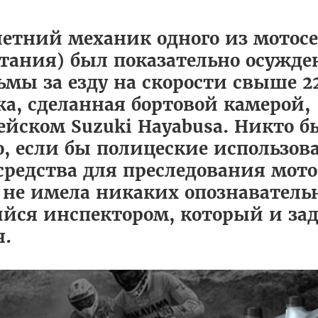
етний механик одного из мотос
тания) был показательно осужд
ьмы за езду на скорости свыше 2
а, сделанная бортовой камерой,
йском Suzuki Hayabusa. Никто б
о, если бы полицеские использов
редства для преследования мот
" не имела никаких опознаватель
шийся инспектором, который и за
я.