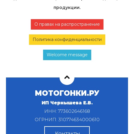
продукции.
О правах на распространение
Политика конфиденциальности
Welcome message
МОТОГОНКИ.РУ
ИП Чернышева Е.В.
ИНН: 773602646168
ОГРНИП: 310774634000610
Контакты