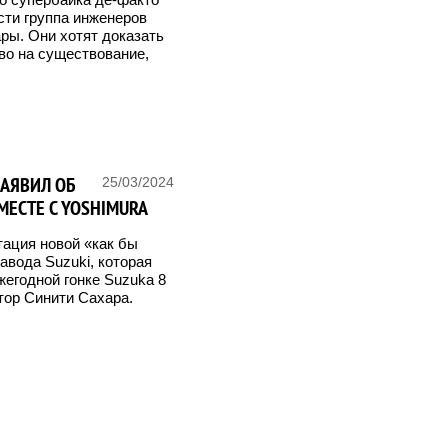
асти группа инженеров
ры. Они хотят доказать
во на существование,
ЗАЯВИЛ ОБ
25/03/2024
МЕСТЕ С YOSHIMURA
ация новой «как бы
авода Suzuki, которая
егодной гонке Suzuka 8
тор Синити Сахара.