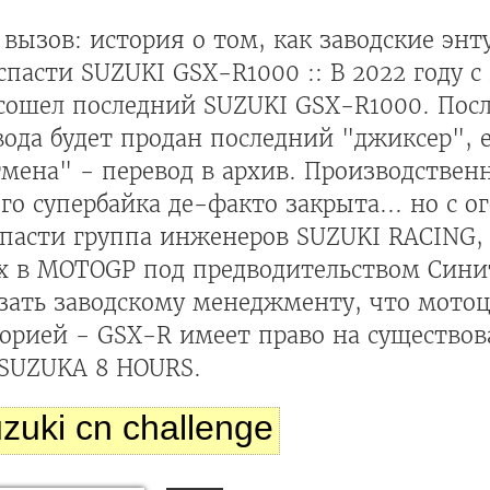
вызов: история о том, как заводские энт
пасти SUZUKI GSX-R1000 :: В 2022 году с
ошел последний SUZUKI GSX-R1000. После
вода будет продан последний "джиксер", 
мена" - перевод в архив. Производствен
го супербайка де-факто закрыта... но с ог
спасти группа инженеров SUZUKI RACING,
х в MOTOGP под предводительством Сини
зать заводскому менеджменту, что мотоц
орией - GSX-R имеет право на существов
 SUZUKA 8 HOURS.
zuki cn challenge