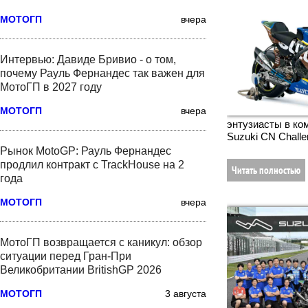
МОТОГП
вчера
Интервью: Давиде Бривио - о том,
почему Рауль Фернандес так важен для
МотоГП в 2027 году
МОТОГП
вчера
энтузиасты в ко
Suzuki CN Challe
Рынок MotoGP: Рауль Фернандес
продлил контракт с TrackHouse на 2
Читать полностью
года
МОТОГП
вчера
МотоГП возвращается с каникул: обзор
ситуации перед Гран-При
Великобритании BritishGP 2026
МОТОГП
3 августа