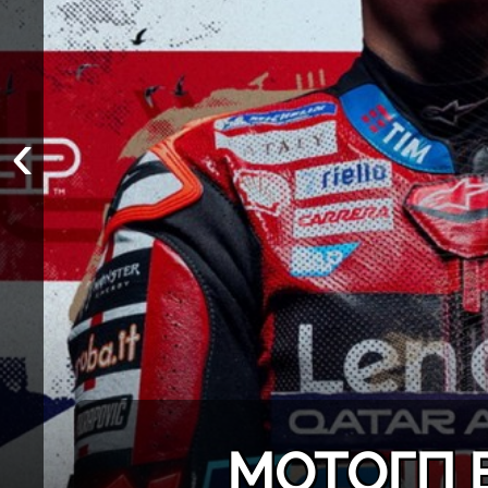
‹
МОТОГП 