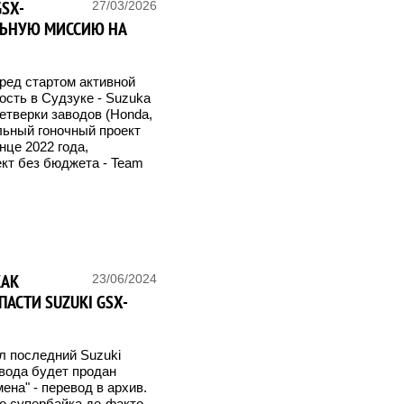
GSX-
27/03/2026
ЛЬНУЮ МИССИЮ НА
ред стартом активной
ость в Судзуке - Suzuka
етверки заводов (Honda,
льный гоночный проект
нце 2022 года,
кт без бюджета - Team
КАК
23/06/2024
АСТИ SUZUKI GSX-
л последний Suzuki
авода будет продан
ена" - перевод в архив.
о супербайка де-факто