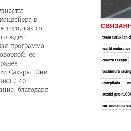
узиасты
 конвейера в
СВЯЗАН
 того, как со
его ждет
team suzuki cn c
ная программа
world endurance
оворкой: ее
синити сахара
 ранее
yoshimura racin
ти Сахары. Они
икл с 40-
супербайк
ми
ание, благодаря
suzuki gsx-r100
мотогонки на в