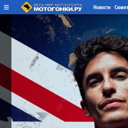
≡
Новости
Сюже