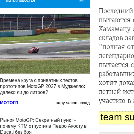
ЛЕНТА НОВОСТЕЙ
Последний 
пытаются с
Хамамацу с
складов за
"полная от
легендарно
пытается 
работавши
Времена круга с приватных тестов
хотят дока
прототипов MotoGP 2027 в Муджелло:
летней ист
далеко ли до литров?
участию в
МОТОГП
пару часов назад
team su
Рынок MotoGP: Секретный пункт -
почему KTM отпустила Педро Акосту в
Ducati без боя