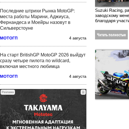
Suzuki Racing, 
Последние штрихи Рынка MotoGP:
заводскому мене
места работы Марини, Аджиуса,
благодаря участ
Фернандеса и Моейры назовут в
Сильверстоуне
Читать полностью
МОТОГП
4 августа
На старт BritishGP MotoGP 2026 выйдут
сразу четыре пилота по wildcard,
включая местного любимца
МОТОГП
4 августа
Реклама
☰