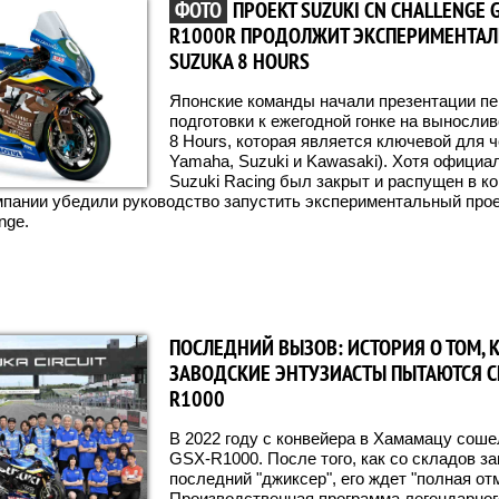
ФОТО
ПРОЕКТ SUZUKI CN CHALLENGE 
R1000R ПРОДОЛЖИТ ЭКСПЕРИМЕНТА
SUZUKA 8 HOURS
Японские команды начали презентации пе
подготовки к ежегодной гонке на вынослив
8 Hours, которая является ключевой для ч
Yamaha, Suzuki и Kawasaki). Хотя официа
Suzuki Racing был закрыт и распущен в ко
мпании убедили руководство запустить экспериментальный прое
nge.
ПОСЛЕДНИЙ ВЫЗОВ: ИСТОРИЯ О ТОМ, 
ЗАВОДСКИЕ ЭНТУЗИАСТЫ ПЫТАЮТСЯ СП
R1000
В 2022 году с конвейера в Хамамацу соше
GSX-R1000. После того, как со складов з
последний "джиксер", его ждет "полная отм
Производственная программа легендарног