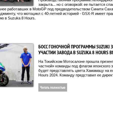
закрыта... но с оговоркой: ее пытается сп
ранее работавших в MotoGP под предводительством Синити Саха
джменту, что мотоцикл с 40-летней историей - GSX-R имеет пра
ию в Suzuka 8 Hours.
БОСС ГОНОЧНОЙ ПРОГРАММЫ SUZUKI 
УЧАСТИИ ЗАВОДА В SUZUKA 8 HOURS В
На Токийском Мотосалоне прошла презент
частной» команды под флагом японского з
будет представлять цвета Хамамацу на еж
Hours 2024. Команду представил ее дирек
Читать полностью