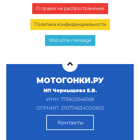
О правах на распространение
Политика конфиденциальности
Welcome message
МОТОГОНКИ.РУ
ИП Чернышева Е.В.
ИНН: 773602646168
ОГРНИП: 310774634000610
Контакты