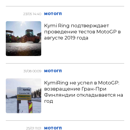
23/05 14:40
МОТОГП
Kymi Ring подтверждает
проведение тестов MotoGP в
августе 2019 года
31/08 00:09
МОТОГП
KymiRing не успел в MotoGP:
возвращение Гран-При
Финляндии откладывается на
год
25/01 11:01
МОТОГП