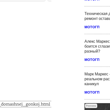
ть найденную угрозу
работе действующий чемпион
ности, из-за которой с
МотоГП Марк Маркес из Ducati
6 года произошли, как
Lenovo Team.
м, четыре внезапных
Техническая 
вки с опасными
ремонт оста
ствиями.
МОТОГП
Алекс Маркес 
боится сглази
разный?
МОТОГП
Марк Маркес 
реальном рас
каникул
МОТОГП
Реклама