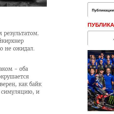
Публикации
ПУБЛИКА
 результатом.
йкирхнер
о не ожидал.
аком - оба
сокрушается
верен, как байк
ю симуляцию, и