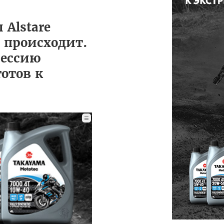
 Alstare
е происходит.
сессию
отов к
☰