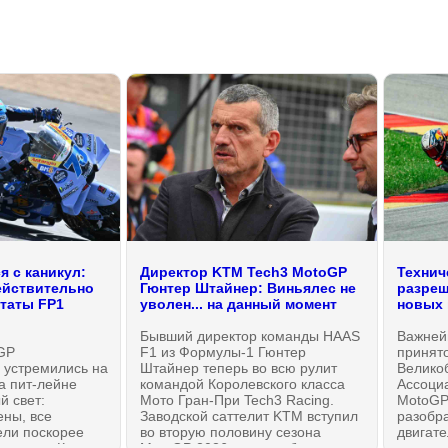
 с каникул:
Директор KTM Tech3 MotoGP
Технич
ействительно
Гюнтер Штайнер: Виньялес не
разреш
ьтаты FP1
уволен... на данный момент
новых 
Бывший директор команды HAAS
Важней
GP
F1 из Формулы-1 Гюнтер
принят
 устремились на
Штайнер теперь во всю рулит
Велико
на пит-лейне
командой Королевского класса
Ассоци
й свет:
Мото Гран-При Tech3 Racing.
MotoGP
ены, все
Заводской саттелит KTM вступил
разобра
ели поскорее
во вторую половину сезона
двигате