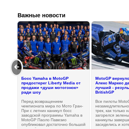
Важные новости
🡰
Босс Yamaha в MotoGP
MotoGP вернулся
предостерег Liberty Media от
Алекс Маркес д
продажи «души мотогонок»
лучший - резул
ради шоу
BritishGP
Перед возвращением
Все пилоты Moto
чемпионата мира по Мото Гран-
незамедлительно
При с летних каникул босс
трек, как только 
заводской программы Yamaha в
загорелся зелены
MotoGP Паоло Павезио
каникулы заверш
опубликовал достаточно большой
засиделись и хот