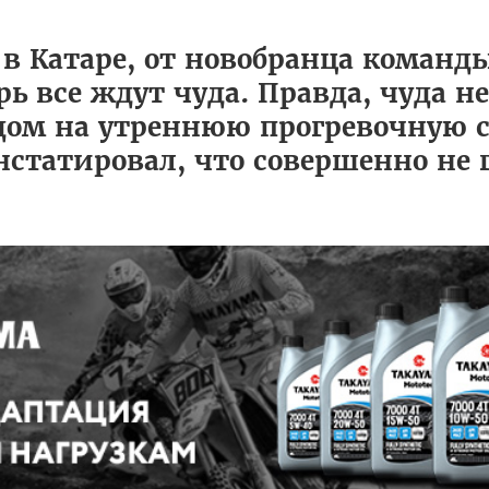
в Катаре, от новобранца команды
рь все ждут чуда. Правда, чуда н
одом на утреннюю прогревочную 
статировал, что совершенно не г