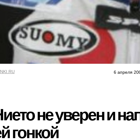
NKI.RU
6 апреля 20
ието не уверен и на
й гонкой