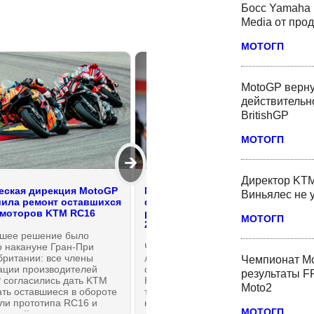
Босс Yamaha 
Media от про
МОТОГП
MotoGP верну
действительн
BritishGP
МОТОГП
🡲
Директор KTM
еская дирекция MotoGP
Марк Маркес - о своем
Виньялес не 
ила ремонт оставшихся
физическом состоянии и
моторов KTM RC16
реальном раскладе в MotoGP
МОТОГП
2026 после каникул
шее решение было
о накануне Гран-При
Чемпионат MotoGP вернулся с
британии: все члены
летних каникул в Сильверстоуне,
Чемпионат Мо
ации производителей
с минуты на минуту в
результаты FP
 согласились дать KTM
Нортхэмптоне стартуют первые
Moto2
ть оставшиеся в обороте
тренировки BritishGP. Вот, с каким
ли прототипа RC16 и
настроением возвращается к
МОТОГП