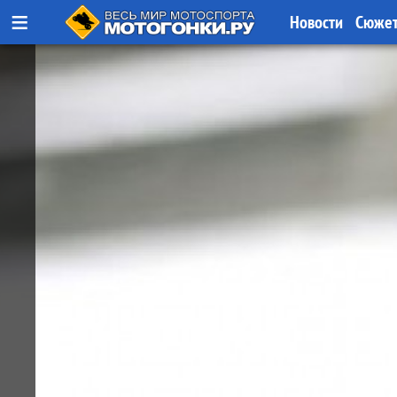
≡
Новости
Сюже