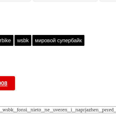
корости. Как
MotoGP 2026 года необычным
устрани
вободная
образом: за неделю до
безопас
GP 2026 года в
возвращения с каникул в
мая 202
 классе МотоГП
Сильверстоуне Маверика
миниму
Маркес снова
Виньялеса... заменили на Пола
остано
ент на победу?
Эспаргаро. Что это было,
послед
Гюнтер? Мы слышали версию
Мака, но хотим знать от тебя!
rbike
wsbk
мировой супербайк
008