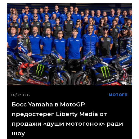
07/08 16:16
МОТОГП
Босс Yamaha в MotoGP
предостерег Liberty Media от
продажи «души мотогонок» ради
шоу