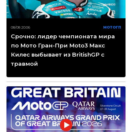
08/08 20:06
МОТОГП
Срочно: лидер чемпионата мира
по Мото Гран-При Moto3 Макс
Килес выбывает из BritishGP с
травмой