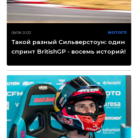
08/08 20:33
МОТОГП
Такой разный Сильверстоун: один
спринт BritishGP - восемь историй!