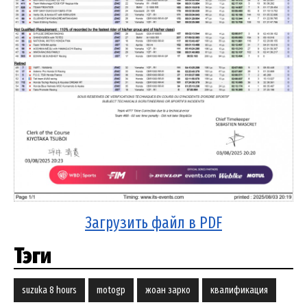
Загрузить файл в PDF
Тэги
suzuka 8 hours
motogp
жоан зарко
квалификация