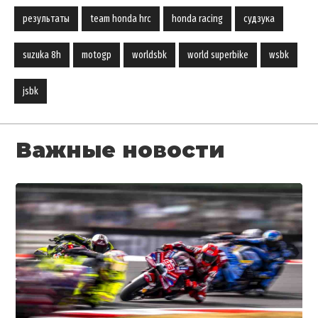
результаты
team honda hrc
honda racing
судзука
suzuka 8h
motogp
worldsbk
world superbike
wsbk
jsbk
Важные новости