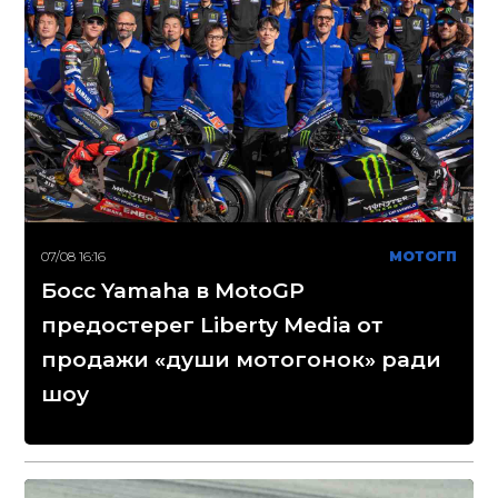
07/08 16:16
МОТОГП
Босс Yamaha в MotoGP
предостерег Liberty Media от
продажи «души мотогонок» ради
шоу