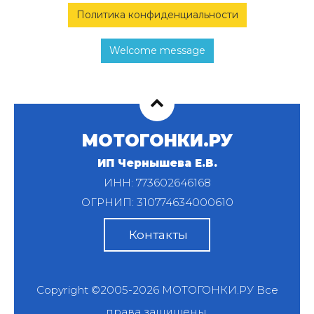
Политика конфиденциальности
Welcome message
МОТОГОНКИ.РУ
ИП Чернышева Е.В.
ИНН: 773602646168
ОГРНИП: 310774634000610
Контакты
Copyright ©2005-2026
МОТОГОНКИ.РУ
Все
права защищены.