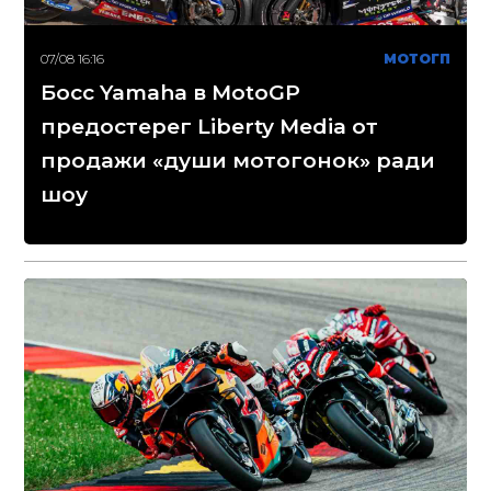
07/08 16:16
МОТОГП
Босс Yamaha в MotoGP
предостерег Liberty Media от
продажи «души мотогонок» ради
шоу