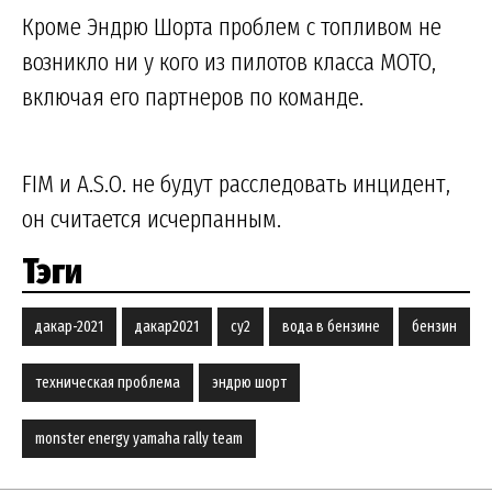
Кроме Эндрю Шорта проблем с топливом не
возникло ни у кого из пилотов класса МОТО,
включая его партнеров по команде.
FIM и A.S.O. не будут расследовать инцидент,
он считается исчерпанным.
Тэги
дакар-2021
дакар2021
су2
вода в бензине
бензин
техническая проблема
эндрю шорт
monster energy yamaha rally team