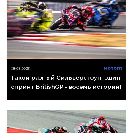
08/08 20:33
МОТОГП
Такой разный Сильверстоун: один
спринт BritishGP - восемь историй!