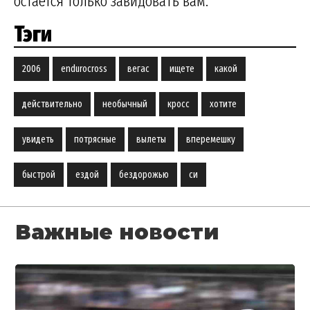
остаётся только завидовать вам.
Тэги
2006
endurocross
вегас
ищете
какой
действительно
необычный
кросс
хотите
увидеть
потрясные
вылеты
вперемешку
быстрой
ездой
бездорожью
си
Важные новости