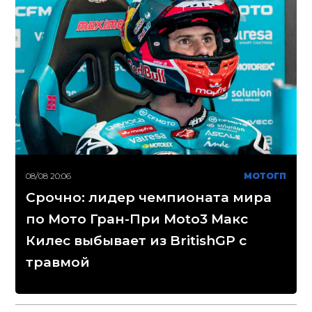
08/08 20:06
МОТОГП
Срочно: лидер чемпионата мира
по Мото Гран-При Moto3 Макс
Килес выбывает из BritishGP с
травмой