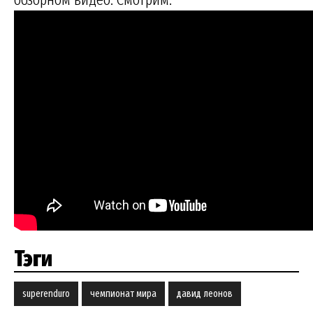
Тэги
superenduro
чемпионат мира
давид леонов