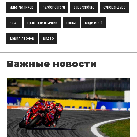
илья маликов
hardenduroru
superenduro
суперэндуро
sewc
гран-при швеции
гонка
коди вебб
давил леонов
видео
Важные новости