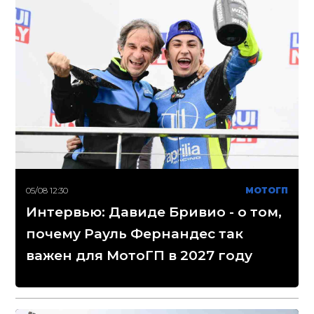
05/08 12:30
МОТОГП
Интервью: Давиде Бривио - о том,
почему Рауль Фернандес так
важен для МотоГП в 2027 году