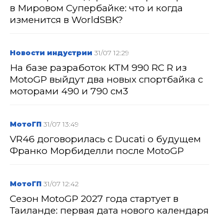
в Мировом Супербайке: что и когда
изменится в WorldSBK?
Новости индустрии
31/07 12:29
На базе разработок KTM 990 RC R из
MotoGP выйдут два новых спортбайка с
моторами 490 и 790 см3
МотоГП
31/07 13:49
VR46 договорилась с Ducati о будущем
Франко Морбиделли после MotoGP
МотоГП
31/07 12:42
Сезон MotoGP 2027 года стартует в
Таиланде: первая дата нового календаря