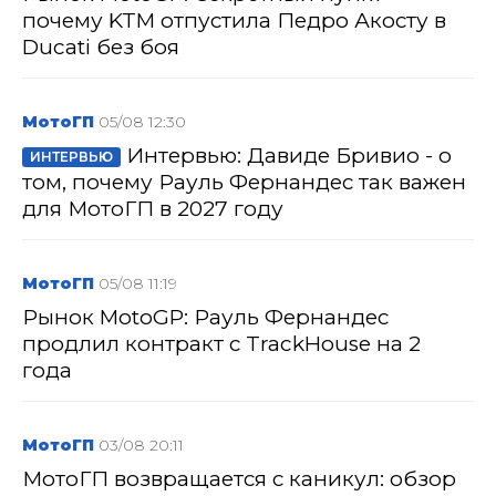
почему KTM отпустила Педро Акосту в
Ducati без боя
МотоГП
05/08 12:30
Интервью: Давиде Бривио - о
ИНТЕРВЬЮ
том, почему Рауль Фернандес так важен
для МотоГП в 2027 году
МотоГП
05/08 11:19
Рынок MotoGP: Рауль Фернандес
продлил контракт с TrackHouse на 2
года
МотоГП
03/08 20:11
МотоГП возвращается с каникул: обзор