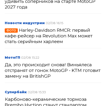
удивить соперников на старте MotoGP
2027 года
Новости индустрии
02/08 16:15
Harley-Davidson RMCR: первый
ФОТО
кафе-рейсер на Revolution Max может
стать серийным харлеем
МотоГП
02/08 15:22
Да, это происходит снова! Виньялеса
отстранят от гонок MotoGP - KTM готовит
замену на BritishGP
Супербайк
02/08 15:33
Карбоново-керамические тормоза
Brembo Hyction станут стандартом