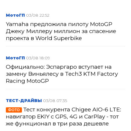
МотоГП
03/08 22:52
Yamaha предложила пилоту MotoGP
Джеку Миллеру миллион за спасение
проекта в World Superbike
МотоГП
03/08 18:09
Официально: Эспаргаро вступает на
замену Виньялесу в Tech3 KTM Factory
Racing MotoGP
ТЕСТ-ДРАЙВЫ
03/08 07:35
Тест конкурента Chigee AIO-6 LTE:
ФОТО
навигатор EKIY с GPS, 4G и CarPlay - тот
же функционал в три раза дешевле