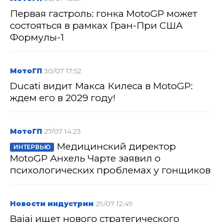
Первая гастроль: гонка MotoGP может
состояться в рамках Гран-При США
Формулы-1
МотоГП
30/07 17:52
Ducati видит Макса Килеса в MotoGP:
ждем его в 2029 году!
МотоГП
27/07 14:23
Медицинский директор
ИНТЕРВЬЮ
MotoGP Анхель Чарте заявил о
психологических проблемах у гонщиков
Новости индустрии
29/07 12:49
Bajaj ищет нового стратегического