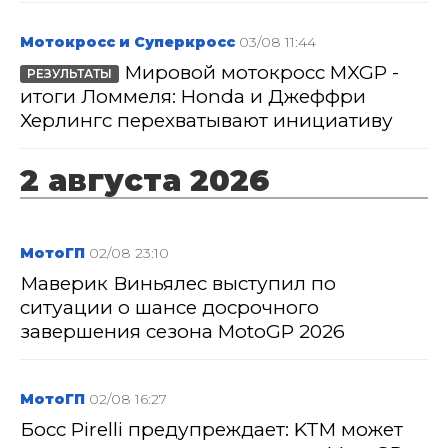
Мотокросс и Суперкросс
03/08 11:44
Мировой мотокросс MXGP -
РЕЗУЛЬТАТЫ
итоги Ломмеля: Honda и Джеффри
Херлингс перехватывают инициативу
2 августа 2026
МотоГП
02/08 23:10
Маверик Виньялес выступил по
ситуации о шансе досрочного
завершения сезона MotoGP 2026
МотоГП
02/08 16:27
Босс Pirelli предупреждает: KTM может