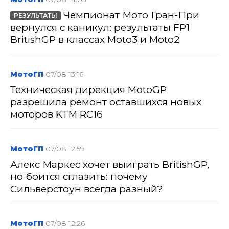
Чемпионат Мото Гран-При
РЕЗУЛЬТАТЫ
вернулся с каникул: результаты FP1
BritishGP в классах Moto3 и Moto2
МотоГП
07/08 13:16
Техническая дирекция MotoGP
разрешила ремонт оставшихся новых
моторов KTM RC16
МотоГП
07/08 12:59
Алекс Маркес хочет выиграть BritishGP,
но боится сглазить: почему
Сильверстоун всегда разный?
МотоГП
07/08 12:26