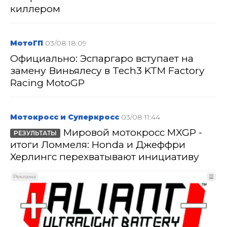
киллером
МотоГП
03/08 18:09
Официально: Эспаргаро вступает на
замену Виньялесу в Tech3 KTM Factory
Racing MotoGP
Мотокросс и Суперкросс
03/08 11:44
Мировой мотокросс MXGP -
РЕЗУЛЬТАТЫ
итоги Ломмеля: Honda и Джеффри
Херлингс перехватывают инициативу
Реклама
☰