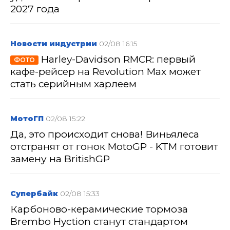
2027 года
Новости индустрии
02/08 16:15
Harley-Davidson RMCR: первый
ФОТО
кафе-рейсер на Revolution Max может
стать серийным харлеем
МотоГП
02/08 15:22
Да, это происходит снова! Виньялеса
отстранят от гонок MotoGP - KTM готовит
замену на BritishGP
Супербайк
02/08 15:33
Карбоново-керамические тормоза
Brembo Hyction станут стандартом