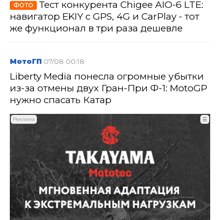
Тест конкурента Chigee AIO-6 LTE:
ФОТО
навигатор EKIY с GPS, 4G и CarPlay - тот
же функционал в три раза дешевле
МотоГП
07/08 00:18
Liberty Media понесла огромные убытки
из-за отмены двух Гран-При Ф-1: MotoGP
нужно спасать Катар
Реклама
☰