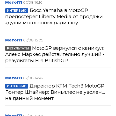
МотоГП
07/08 16:16
Босс Yamaha в MotoGP
ИНТЕРВЬЮ
предостерег Liberty Media от продажи
«души мотогонок» ради шоу
МотоГП
07/08 15:05
MotoGP вернулся с каникул:
РЕЗУЛЬТАТЫ
Алекс Маркес действительно лучший -
результаты FP1 BritishGP
МотоГП
07/08 14:42
Директор KTM Tech3 MotoGP
ИНТЕРВЬЮ
Гюнтер Штайнер: Виньялес не уволен...
на данный момент
МотоГП
07/08 14:05