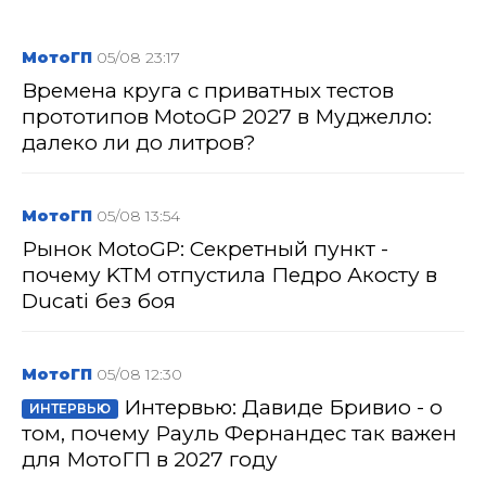
МотоГП
05/08 23:17
Времена круга с приватных тестов
прототипов MotoGP 2027 в Муджелло:
далеко ли до литров?
МотоГП
05/08 13:54
Рынок MotoGP: Секретный пункт -
почему KTM отпустила Педро Акосту в
Ducati без боя
МотоГП
05/08 12:30
Интервью: Давиде Бривио - о
ИНТЕРВЬЮ
том, почему Рауль Фернандес так важен
для МотоГП в 2027 году