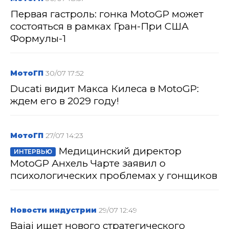
Первая гастроль: гонка MotoGP может
состояться в рамках Гран-При США
Формулы-1
МотоГП
30/07 17:52
Ducati видит Макса Килеса в MotoGP:
ждем его в 2029 году!
МотоГП
27/07 14:23
Медицинский директор
ИНТЕРВЬЮ
MotoGP Анхель Чарте заявил о
психологических проблемах у гонщиков
Новости индустрии
29/07 12:49
Bajaj ищет нового стратегического