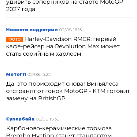
удивить соперников на старте MotoGP
2027 года
Новости индустрии
02/08 16:15
Harley-Davidson RMCR: первый
ФОТО
кафе-рейсер на Revolution Max может
стать серийным харлеем
МотоГП
02/08 15:22
Да, это происходит снова! Виньялеса
отстранят от гонок MotoGP - KTM готовит
замену на BritishGP
Супербайк
02/08 15:33
Карбоново-керамические тормоза
Brembo Hyction станут стандартом