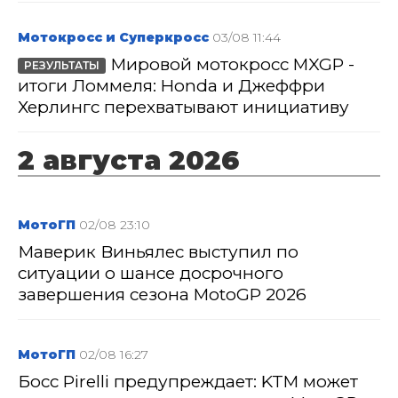
Мотокросс и Суперкросс
03/08 11:44
Мировой мотокросс MXGP -
РЕЗУЛЬТАТЫ
итоги Ломмеля: Honda и Джеффри
Херлингс перехватывают инициативу
2 августа 2026
МотоГП
02/08 23:10
Маверик Виньялес выступил по
ситуации о шансе досрочного
завершения сезона MotoGP 2026
МотоГП
02/08 16:27
Босс Pirelli предупреждает: KTM может