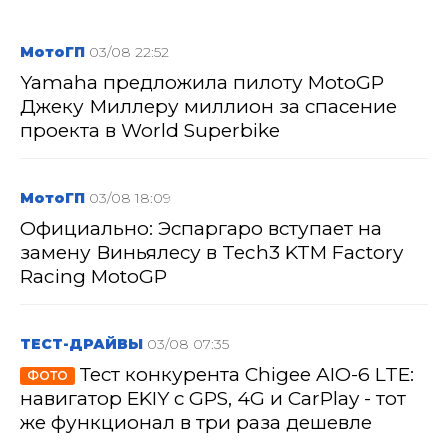
МотоГП
03/08 22:52
Yamaha предложила пилоту MotoGP
Джеку Миллеру миллион за спасение
проекта в World Superbike
МотоГП
03/08 18:09
Официально: Эспаргаро вступает на
замену Виньялесу в Tech3 KTM Factory
Racing MotoGP
ТЕСТ-ДРАЙВЫ
03/08 07:35
Тест конкурента Chigee AIO-6 LTE:
ФОТО
навигатор EKIY с GPS, 4G и CarPlay - тот
же функционал в три раза дешевле