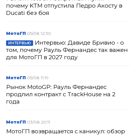
почему KTM отпустила Педро Акосту в
Ducati без боя
МотоГП
05/08 12:30
Интервью: Давиде Бривио - о
ИНТЕРВЬЮ
том, почему Рауль Фернандес так важен
для МотоГП в 2027 году
МотоГП
05/08 11:19
Рынок MotoGP: Рауль Фернандес
продлил контракт с TrackHouse на 2
года
МотоГП
03/08 20:11
МотоГП возвращается с каникул: обзор