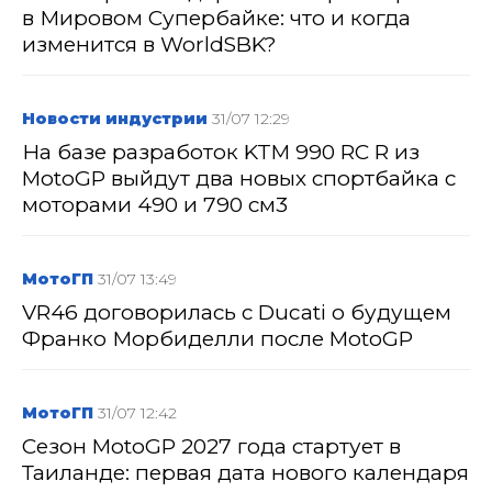
в Мировом Супербайке: что и когда
изменится в WorldSBK?
Новости индустрии
31/07 12:29
На базе разработок KTM 990 RC R из
MotoGP выйдут два новых спортбайка с
моторами 490 и 790 см3
МотоГП
31/07 13:49
VR46 договорилась с Ducati о будущем
Франко Морбиделли после MotoGP
МотоГП
31/07 12:42
Сезон MotoGP 2027 года стартует в
Таиланде: первая дата нового календаря