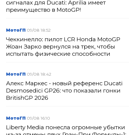
сигналах для Ducati: Aprilia имеет
преимущество в MotoGP!
МотоГП
09/08 18:52
Чеккинелло: пилот LCR Honda MotoGP
Жоан Зарко вернулся на трек, чтобы
испытать физические способности
МотоГП
09/08 18:42
Алекс Маркес - новый референс Ducati
Desmosedici GP26: что показали гонки
BritishGP 2026
МотоГП
09/08 16:10
Liberty Media понесла огромные убытки
из-за отмены двух Гран-При Формулы-1: