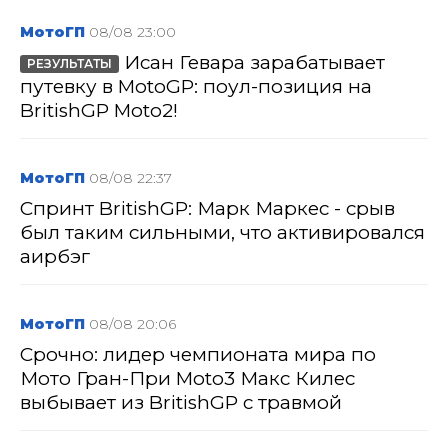
МотоГП
08/08 23:00
Исан Гевара зарабатывает
РЕЗУЛЬТАТЫ
путевку в MotoGP: поул-позиция на
BritishGP Moto2!
МотоГП
08/08 22:37
Спринт BritishGP: Марк Маркес - срыв
был таким сильными, что активировался
аирбэг
МотоГП
08/08 20:06
Срочно: лидер чемпионата мира по
Мото Гран-При Moto3 Макс Килес
выбывает из BritishGP с травмой