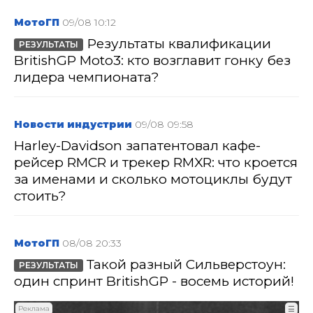
МотоГП
09/08 10:12
Результаты квалификации
РЕЗУЛЬТАТЫ
BritishGP Moto3: кто возглавит гонку без
лидера чемпионата?
Новости индустрии
09/08 09:58
Harley-Davidson запатентовал кафе-
рейсер RMCR и трекер RMXR: что кроется
за именами и сколько мотоциклы будут
стоить?
МотоГП
08/08 20:33
Такой разный Сильверстоун:
РЕЗУЛЬТАТЫ
один спринт BritishGP - восемь историй!
Реклама
☰