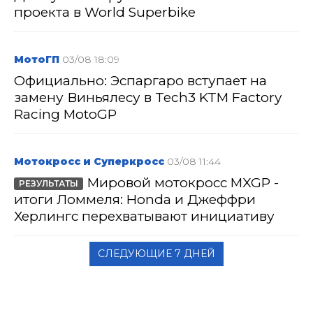
проекта в World Superbike
МотоГП
03/08 18:09
Официально: Эспаргаро вступает на
замену Виньялесу в Tech3 KTM Factory
Racing MotoGP
Мотокросс и Суперкросс
03/08 11:44
Мировой мотокросс MXGP -
РЕЗУЛЬТАТЫ
итоги Ломмеля: Honda и Джеффри
Херлингс перехватывают инициативу
СЛЕДУЮЩИЕ 7 ДНЕЙ