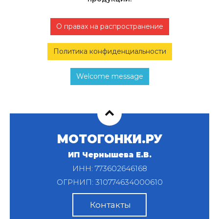
О правах на распространение
Политика конфиденциальности
Welcome message
МОТОГОНКИ.РУ
ИП Чернышева Е.В.
ИНН: 773602646168
ОГРНИП: 310774634000610
Контакты