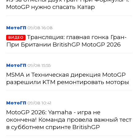
MotoGP нужно спасать Катар
МотоГП
09/08 16:08
Трансляция: главная гонка Гран-
ВИДЕО
При Британии BritishGP MotoGP 2026
МотоГП
09/08 15:55
MSMA и Техническая дирекция MotoGP
разрешили KTM ремонтировать моторы
МотоГП
09/08 10:41
MotoGP 2026: Yamaha - игра не
окончена! Команда провела важный тест
в субботнем спринте BritishGP