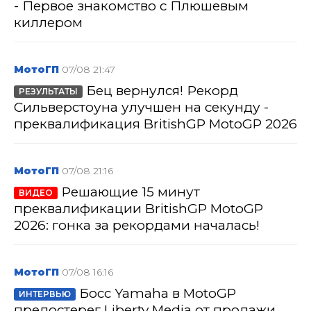
- Первое знакомство с Плюшевым
киллером
МотоГП
07/08 21:47
Бец вернулся! Рекорд
РЕЗУЛЬТАТЫ
Сильверстоуна улучшен на секунду -
преквалификация BritishGP MotoGP 2026
МотоГП
07/08 21:16
Решающие 15 минут
ВИДЕО
преквалификации BritishGP MotoGP
2026: гонка за рекордами началась!
МотоГП
07/08 16:16
Босс Yamaha в MotoGP
ИНТЕРВЬЮ
предостерег Liberty Media от продажи