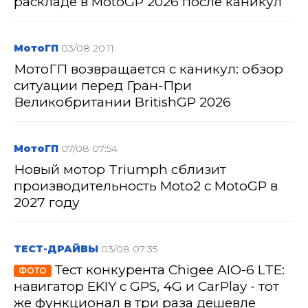
раскладе в MotoGP 2026 после каникул
МотоГП
03/08 20:11
МотоГП возвращается с каникул: обзор
ситуации перед Гран-При
Великобритании BritishGP 2026
МотоГП
07/08 07:54
Новый мотор Triumph сблизит
производительность Moto2 с MotoGP в
2027 году
ТЕСТ-ДРАЙВЫ
03/08 07:35
Тест конкурента Chigee AIO-6 LTE:
ФОТО
навигатор EKIY с GPS, 4G и CarPlay - тот
же функционал в три раза дешевле