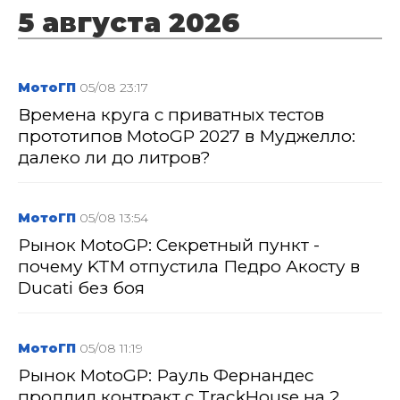
5 августа 2026
МотоГП
05/08 23:17
Времена круга с приватных тестов
прототипов MotoGP 2027 в Муджелло:
далеко ли до литров?
МотоГП
05/08 13:54
Рынок MotoGP: Секретный пункт -
почему KTM отпустила Педро Акосту в
Ducati без боя
МотоГП
05/08 11:19
Рынок MotoGP: Рауль Фернандес
продлил контракт с TrackHouse на 2