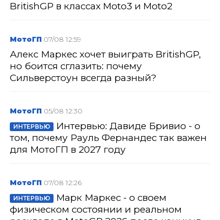
BritishGP в классах Moto3 и Moto2
МотоГП
07/08 12:59
Алекс Маркес хочет выиграть BritishGP,
но боится сглазить: почему
Сильверстоун всегда разный?
МотоГП
05/08 12:30
Интервью: Давиде Бривио - о
ИНТЕРВЬЮ
том, почему Рауль Фернандес так важен
для МотоГП в 2027 году
МотоГП
07/08 12:26
Марк Маркес - о своем
ИНТЕРВЬЮ
физическом состоянии и реальном