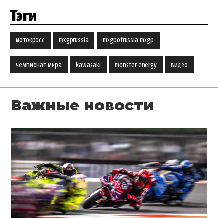
Тэги
мотокросс
mxgprussia
mxgpofrussia mxgp
чемпионат мира
kawasaki
monster energy
видео
Важные новости