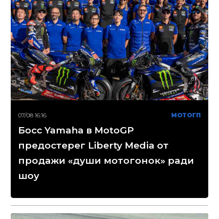
07/08 16:16
МОТОГП
Босс Yamaha в MotoGP
предостерег Liberty Media от
продажи «души мотогонок» ради
шоу