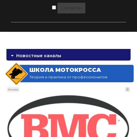
Согласен
Новостные каналы
ШКОЛА МОТОКРОССА
Теория и практика от профессионалов
☰
Реклама