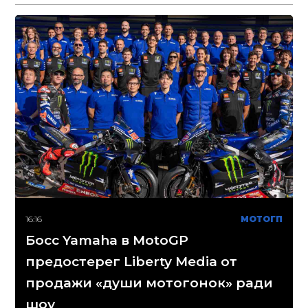
16:16
МОТОГП
Босс Yamaha в MotoGP
предостерег Liberty Media от
продажи «души мотогонок» ради
шоу