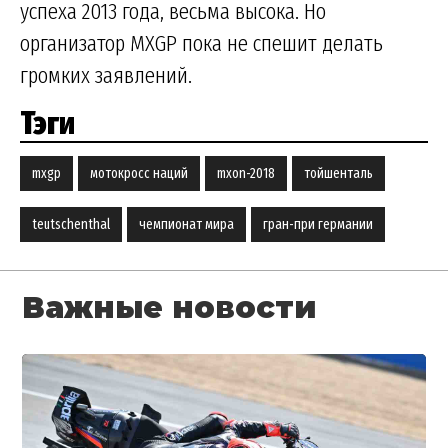
успеха 2013 года, весьма высока. Но
организатор MXGP пока не спешит делать
громких заявлений.
Тэги
mxgp
мотокросс наций
mxon-2018
тойшенталь
teutschenthal
чемпионат мира
гран-при германии
Важные новости