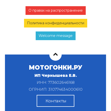
О правах на распространение
Политика конфиденциальности
Welcome message
МОТОГОНКИ.РУ
ИП Чернышева Е.В.
ИНН: 773602646168
ОГРНИП: 310774634000610
Контакты