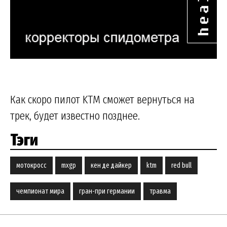
Как скоро пилот KTM сможет вернуться на
трек, будет известно позднее.
Тэги
мотокросс
mxgp
кен де дайкер
ktm
red bull
чемпионат мира
гран-при германии
травма