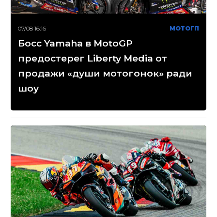
07/08 16:16
МОТОГП
Босс Yamaha в MotoGP
предостерег Liberty Media от
продажи «души мотогонок» ради
шоу