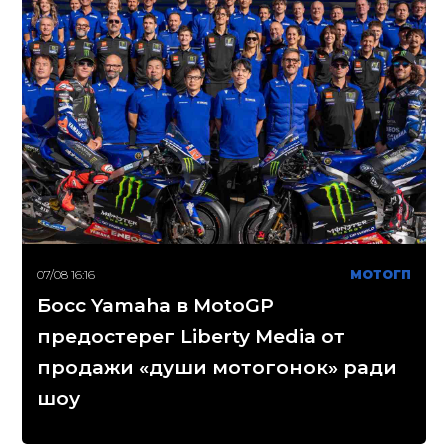
07/08 16:16
МОТОГП
Босс Yamaha в MotoGP
предостерег Liberty Media от
продажи «души мотогонок» ради
шоу