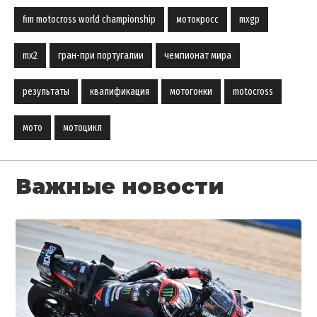
fim motocross world championship
мотокросс
mxgp
mx2
гран-при португалии
чемпионат мира
результаты
квалификация
мотогонки
motocross
мото
мотоцикл
Важные новости