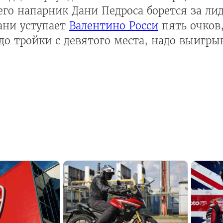
его напарник Дани Педроса борется за лид
ани уступает
Валентино Росси
пять очков,
до тройки с девятого места, надо выигрыв