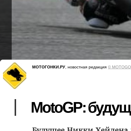
МОТОГОНКИ.РУ
, новостная редакция
© MOTOGO
MotoGP: будущ
Будущее Никки Хейдена 