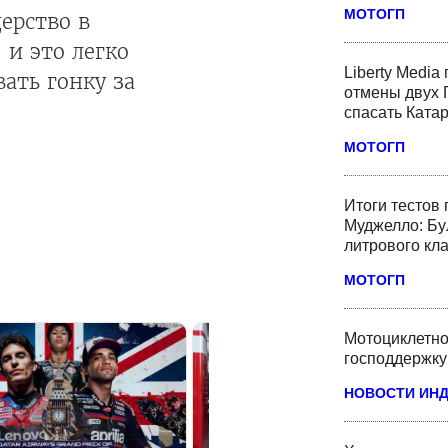
МОТОГП
ерство в
 и это легко
Liberty Media
ать гонку за
отмены двух 
спасать Ката
МОТОГП
Итоги тестов
Муджелло: Бу
литрового кл
МОТОГП
Мотоциклетно
господдержку
НОВОСТИ ИН