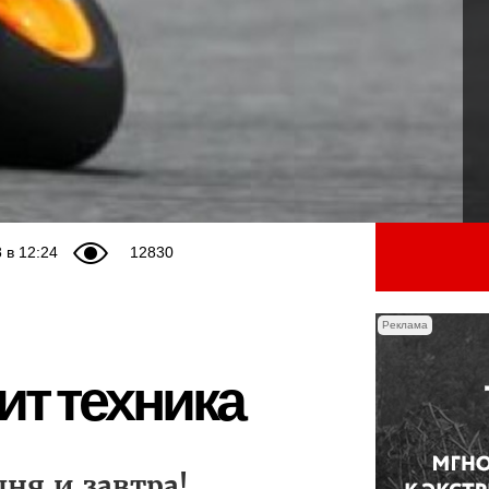
 в 12:24
12830
Реклама
ит техника
ня и завтра!