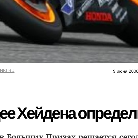
NKI.RU
9 июня 2008
ее Хейдена определ
в Больших Призах решается сегод