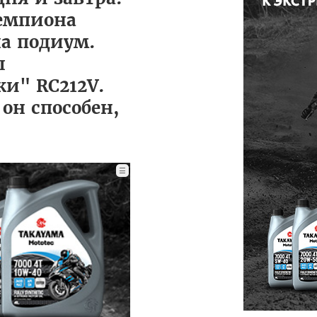
чемпиона
на подиум.
л
и" RC212V.
 он способен,
☰