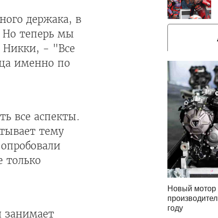
ного держака, в
. Но теперь мы
 Никки, - "Все
нца именно по
ть все аспекты.
атывает тему
 опробовали
е только
Новый мотор 
производител
году
и занимает