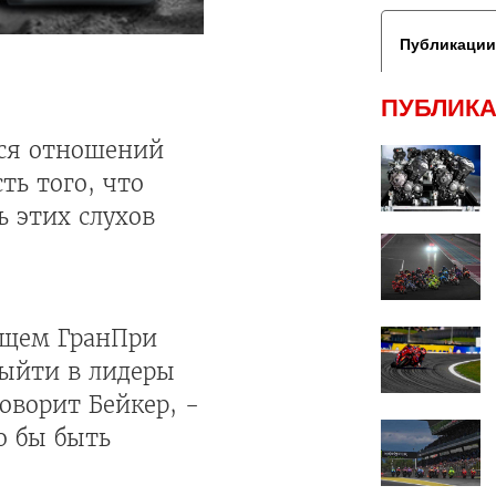
Публикации
ПУБЛИКА
ся отношений
ть того, что
ь этих слухов
ящем ГранПри
Выйти в лидеры
оворит Бейкер, -
о бы быть