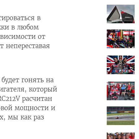
тироваться в
кки в любом
ависимости от
т непереставая
 будет гонять на
игателя, который
RC212V расчитан
ковой мощности и
х, мы как раз