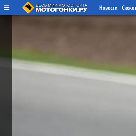
≡
Новости
Сюже