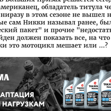
американец, обладатель титула 
 ниразу в этом сезоне не вышел 
ые сам Никки называл ранее, бы
ский пакет" и прочие "недостатк
йден должен показать все, на что
ки это мотоцикл мешает или ...?