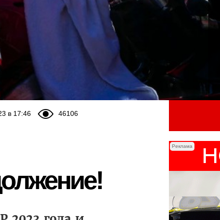
23 в 17:46
46106
Реклама
одолжение!
 2023 года и