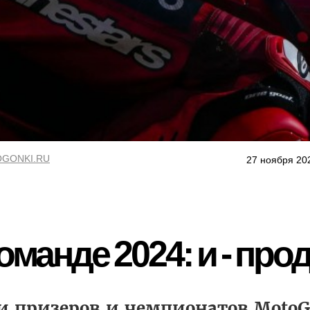
GONKI.RU
27 ноября 20
команде 2024: и - пр
и призеров и чемпионатов MotoGP