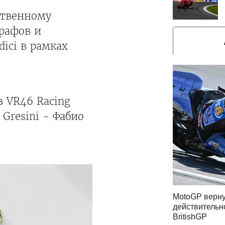
ственному
трафов и
ici в рамках
з VR46 Racing
Gresini - Фабио
MotoGP верну
действительн
BritishGP