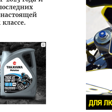
последних
- настоящей
классе.
☰