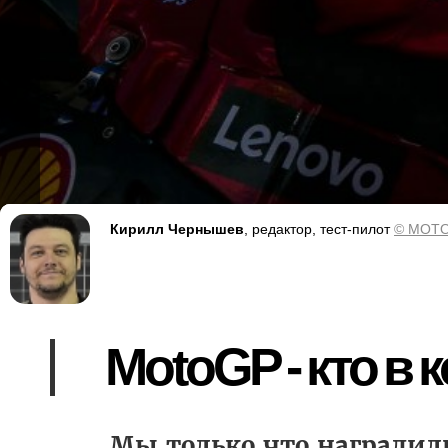
Кирилл Чернышев
, редактор, тест-пилот
© MOTO
MotoGP - кто в 
Мы только что наградил