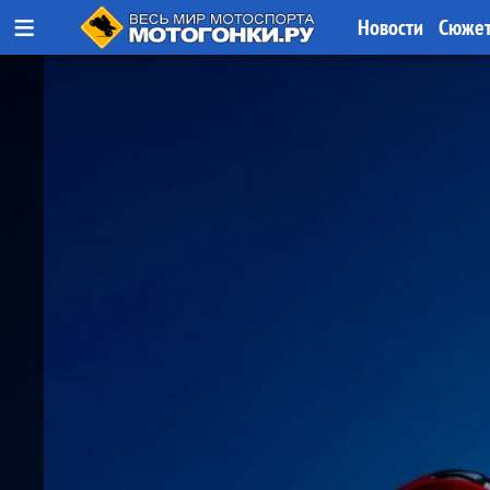
≡
Новости
Сюже