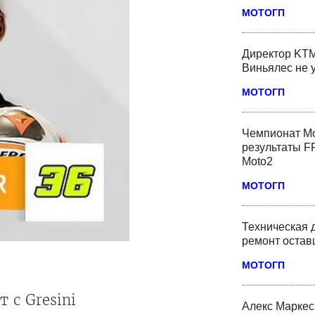
МОТОГП
Директор KTM
Виньялес не 
МОТОГП
Чемпионат Мо
результаты FP
Moto2
МОТОГП
Техническая 
ремонт оста
МОТОГП
 с Gresini
Алекс Маркес 