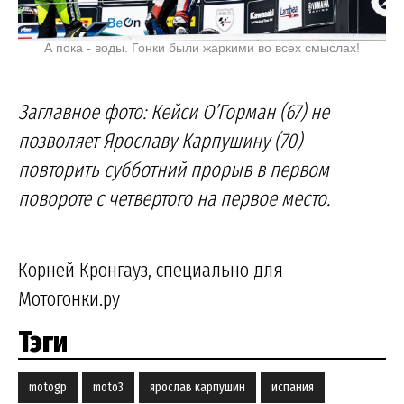
А пока - воды. Гонки были жаркими во всех смыслах!
Заглавное фото: Кейси О’Горман (67) не
позволяет Ярославу Карпушину (70)
повторить субботний прорыв в первом
повороте с четвертого на первое место.
Корней Кронгауз, специально для
Мотогонки.ру
Тэги
motogp
moto3
ярослав карпушин
испания