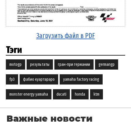
Загрузить файл в PDF
Тэги
motogp
результаты
гран-при германии
germangp
fp3
фабио куартараро
yamaha factory racing
monster energy yamaha
ducati
honda
ktm
Важные новости