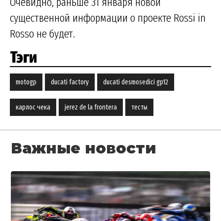
Очевидно, раньше 31 января новой
существенной информации о проекте Rossi in
Rosso не будет.
Тэги
motogp
ducati factory
ducati desmosedici gp12
карлос чека
jerez de la frontera
тесты
Важные новости