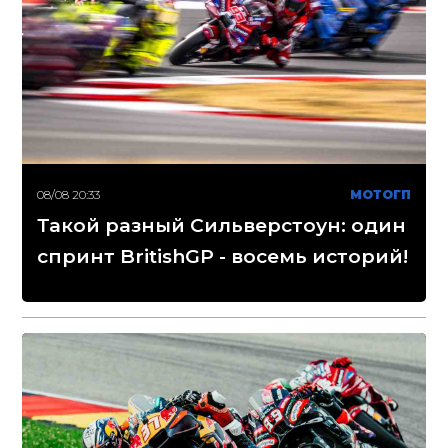
08/08 20:33
МОТОГП
Такой разный Сильверстоун: один
спринт BritishGP - восемь историй!