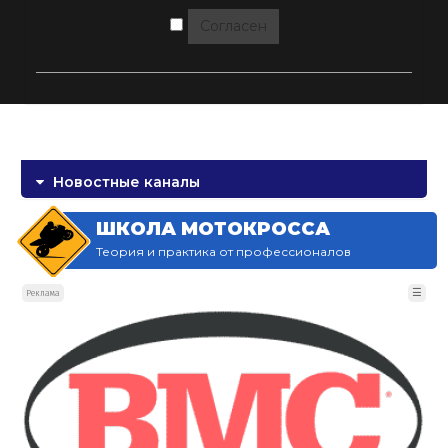
Согласен
Новостные каналы
ШКОЛА МОТОКРОССА
Теория и практика от профессионалов
☰
Реклама