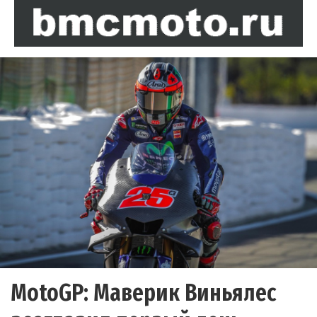
MotoGP: Маверик Виньялес