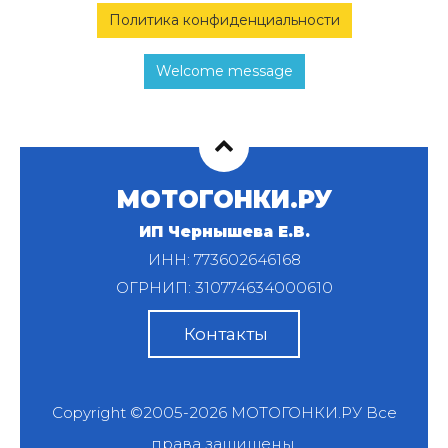
Политика конфиденциальности
Welcome message
МОТОГОНКИ.РУ
ИП Чернышева Е.В.
ИНН: 773602646168
ОГРНИП: 310774634000610
Контакты
Copyright ©2005-2026
МОТОГОНКИ.РУ
Все
права защищены.