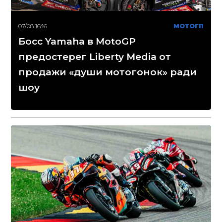
07/08 16:16
МОТОГП
Босс Yamaha в MotoGP
предостерег Liberty Media от
продажи «души мотогонок» ради
шоу