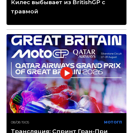
Килес выбывает из BritishGP с
травмой
08/08 19:05
МОТОГП
Трансляция: Спринт Гран-При