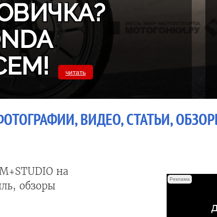
ОВИЧКА?
ONDA
СЕМ!
читать
ФОТОГРАФИИ, ВИДЕО, СТАТЬИ, ОБЗО
AM+STUDIO на
Реклама
ль, обзоры