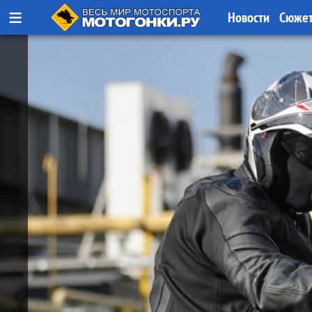
≡
Новости
Сюже