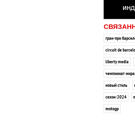
СВЯЗАН
гран-при барсе
circuit de barce
liberty media
чемпионат мира
новый стиль
сезон-2024
motogp