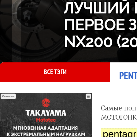
ЛУЧШИЙ 
ПЕРВОЕ 
NX200 (2
ВСЕ ТЭГИ
PENT
Реклама
☰
Самые поп
МОТОГОНКИ
pentagr