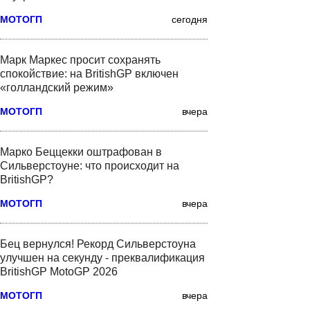
МОТОГП
сегодня
Марк Маркес просит сохранять
спокойствие: на BritishGP включен
«голландский режим»
МОТОГП
вчера
Марко Беццекки оштрафован в
Сильверстоуне: что происходит на
BritishGP?
МОТОГП
вчера
Бец вернулся! Рекорд Сильверстоуна
улучшен на секунду - преквалификация
BritishGP MotoGP 2026
МОТОГП
вчера