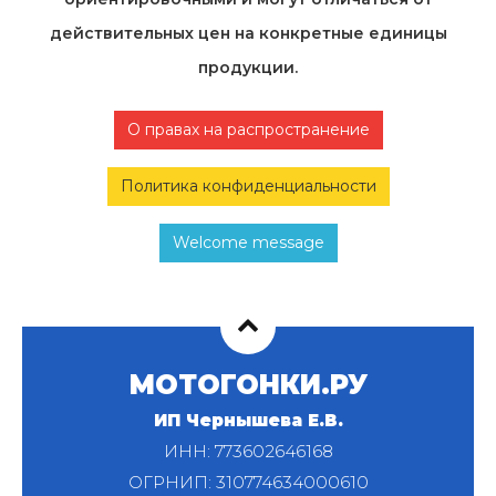
действительных цен на конкретные единицы
продукции.
О правах на распространение
Политика конфиденциальности
Welcome message
МОТОГОНКИ.РУ
ИП Чернышева Е.В.
ИНН: 773602646168
ОГРНИП: 310774634000610