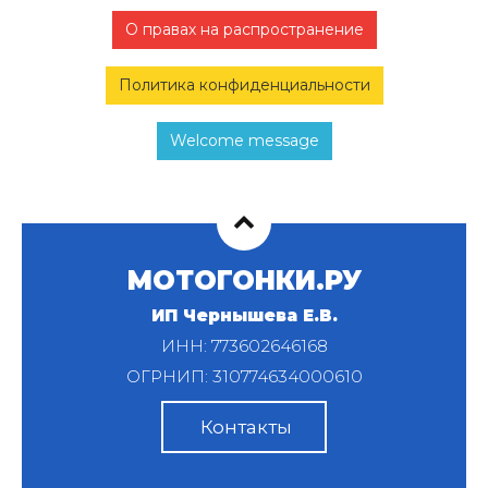
О правах на распространение
Политика конфиденциальности
Welcome message
МОТОГОНКИ.РУ
ИП Чернышева Е.В.
ИНН: 773602646168
ОГРНИП: 310774634000610
Контакты