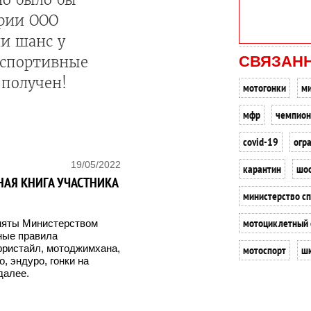
ерии ООО
ли шанс у
СВЯЗАН
 спортивные
 получен!
мотогонки
ми
мфр
чемпион
covid-19
огр
19/05/2022
карантин
шос
НАЯ КНИГА УЧАСТНИКА
министерство с
мотоциклетный 
иняты Министерством
ные правила
фристайл, мотоджимхана,
мотоспорт
ш
, эндуро, гонки на
далее.