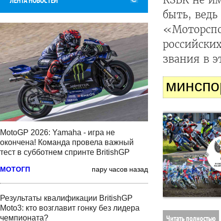
ЛЕНТА НОВОСТЕЙ
быть, вед
«Моторспор
российски
звания в э
минспо
MotoGP 2026: Yamaha - игра не
окончена! Команда провела важный
тест в субботнем спринте BritishGP
МОТОГП
пару часов назад
Результаты квалификации BritishGP
Moto3: кто возглавит гонку без лидера
Читать полностью
чемпионата?