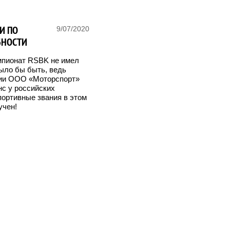
И ПО
9/07/2020
БНОСТИ
мпионат RSBK не имел
ыло бы быть, ведь
рии ООО «Моторспорт»
нс у российских
портивные звания в этом
учен!