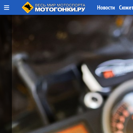
≡
Новости
Сюже