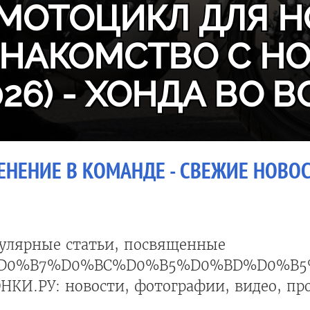
МОТОЦИКЛ ДЛЯ Н
ЗНАКОМСТВО С H
026) - ХОНДА ВО В
ЕНЕНИЕ В КОМАНДЕ - СВЕЖИЕ НОВОС
улярные статьи, посвященные
D0%B7%D0%BC%D0%B5%D0%BD%D0%B5
НКИ.РУ: новости, фотографии, видео, пр