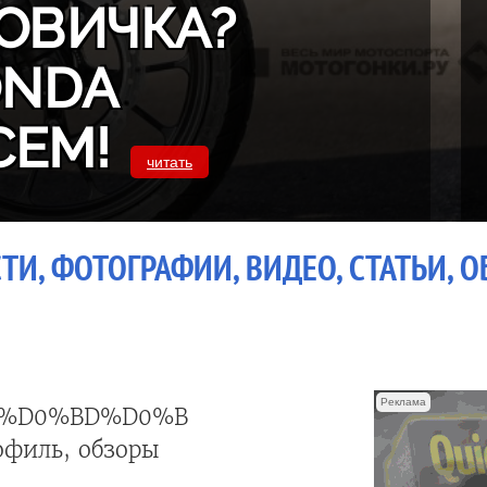
ОВИЧКА?
ONDA
СЕМ!
читать
ТИ, ФОТОГРАФИИ, ВИДЕО, СТАТЬИ, 
Реклама
%D0%BD%D0%B8%D0%B5+%D0%B2+%D
офиль, обзоры