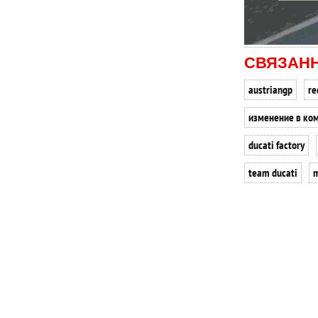
СВЯЗАН
austriangp
re
изменение в ко
ducati factory
team ducati