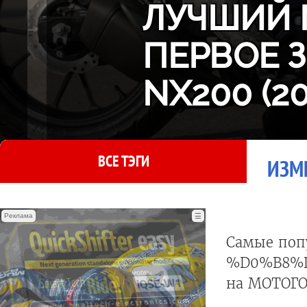
ЛУЧШИЙ 
ПЕРВОЕ 
NX200 (2
ВСЕ ТЭГИ
ИЗМ
Реклама
☰
Самые поп
%D0%B8%
на МОТОГО