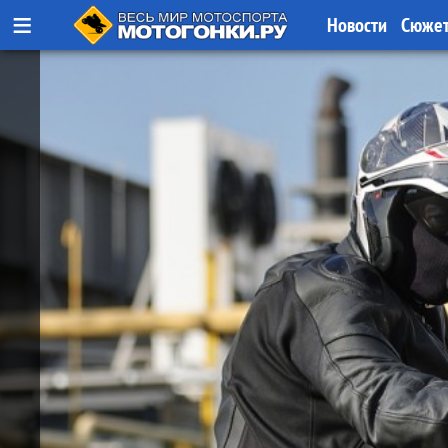
≡
Новости
Сюже