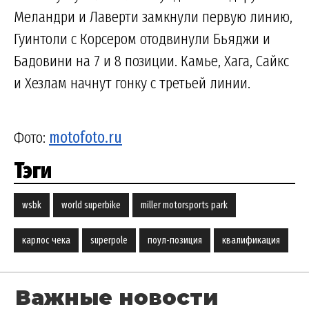
Меландри и Лаверти замкнули первую линию,
Гуинтоли с Корсером отодвинули Бьяджи и
Бадовини на 7 и 8 позиции. Камье, Хага, Сайкс
и Хезлам начнут гонку с третьей линии.
Фото:
motofoto.ru
Тэги
wsbk
world superbike
miller motorsports park
карлос чека
superpole
поул-позиция
квалификация
Важные новости