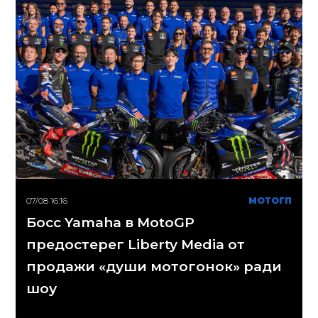
07/08 16:16
МОТОГП
Босс Yamaha в MotoGP
предостерег Liberty Media от
продажи «души мотогонок» ради
шоу