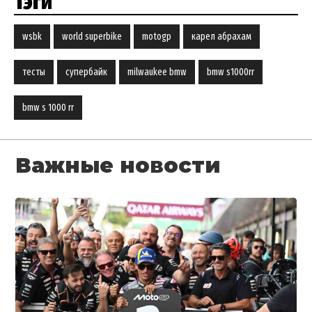
Тэги
wsbk
world superbike
motogp
карел абрахам
тесты
супербайк
milwaukee bmw
bmw s1000rr
bmw s 1000 rr
Важные новости