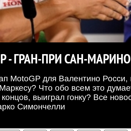
 - ГРАН-ПРИ САН-МАРИНО
п MotoGP для Валентино Росси, н
Маркесу? Что обо всем это думае
 концов, выиграл гонку? Все ново
Марко Симончелли