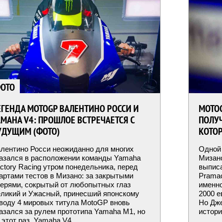
ОТО
ЕГЕНДА MOTOGP ВАЛЕНТИНО РОССИ И
MOTO
AMAHA V4: ПРОШЛОЕ ВСТРЕЧАЕТСЯ С
ПОЛУЧ
УДУЩИМ (ФОТО)
КОТОР
лентино Росси неожиданно для многих
Одной 
азался в расположении команды Yamaha
Мизан
ctory Racing утром понедельника, перед
выпис
артами тестов в Мизано: за закрытыми
Pramac
ерями, сокрытый от любопытных глаз
именно
ликий и Ужасный, принесший японскому
2000 е
воду 4 мировых титула MotoGP вновь
Но Дже
азался за рулем прототипа Yamaha M1, но
истори
 этот раз, Yamaha V4.