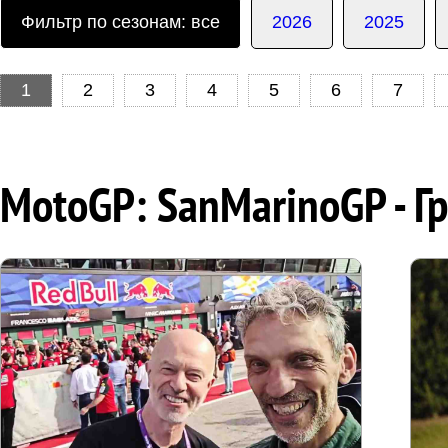
Фильтр по сезонам: все
2026
2025
1
2
3
4
5
6
7
MotoGP: SanMarinoGP - Г