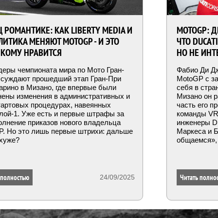
 РОМАНТИКЕ: КАК LIBERTY MEDIA И
MOTOGP: Д
ЛИТИКА МЕНЯЮТ MOTOGP - И ЭТО
ЧТО DUCAT
 КОМУ НРАВИТСЯ
НО НЕ ИНТ
еры чемпионата мира по Мото Гран-
Фабио Ди Дж
бсуждают прошедший этап Гран-При
MotoGP с за
рино в Мизано, где впервые были
себя в стра
нены изменения в административных и
Мизано он р
тартовых процедурах, навеянных
часть его п
ой-1. Уже есть и первые штрафы за
команды VR4
лнение приказов нового владельца
инженеры Du
. Но это лишь первые штрихи: дальше
Маркеса и Б
 хуже?
общаемся», 
 полностью
Читать полно
24/09/2025