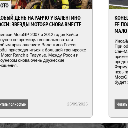
ОТО
СОБЫЙ ДЕНЬ НА РАНЧО У ВАЛЕНТИНО
КОНЕЦ
ОССИ: ЗВЕЗДЫ MOTOGP СНОВА ВМЕСТЕ
ЕЕ ПО
МАЛО
мпион MotoGP 2007 и 2012 годов Кейси
оунер не преминул воспользоваться
Инсайд
обым приглашением Валентино Росси,
При о
обы присоединиться к большой тренировке
Сан-Ма
 Motor Ranch в Тавулье. Между Росси и
приме
оунером снова очень дружеские
предс
ношения.
Формул
невыпо
MotoGP
будет
итать полностью
Читать
25/09/2025