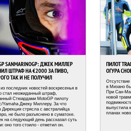
GP SANMARINOGP: ДЖЕК МИЛЛЕР
ПИЛОТ TRA
ИЛ ШТРАФ НА €2000 ЗА ПИВО,
ОГУРА СНО
ОГО ТАК И НЕ ПОЛУЧИЛ
Отсутствие 
в Мизано бы
из последних новостей воскресенья в
При Сан-Мар
о стал неожиданный штраф,
новой травм
анный Стюардами MotoGP пилоту
подвижность
/Yamaha Джеку Миллеру. За что
выпустила к
 Дирекция стрясла с австралийца
планах ново
вро, не было разъяснено в суматохе.
к на следующий день рассказал суть
и: оно того стоило - отметил он.