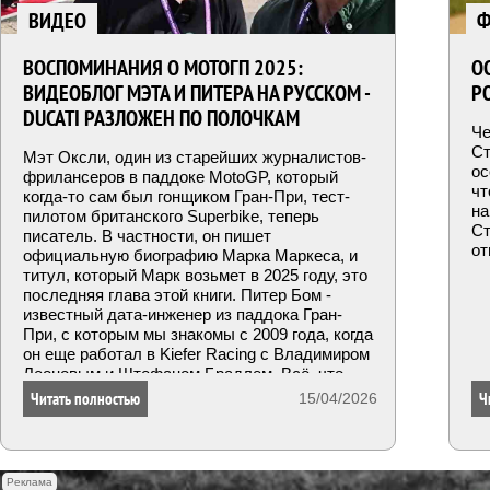
ВИДЕО
Ф
ВОСПОМИНАНИЯ О МОТОГП 2025:
О
ВИДЕОБЛОГ МЭТА И ПИТЕРА НА РУССКОМ -
Р
DUCATI РАЗЛОЖЕН ПО ПОЛОЧКАМ
Че
Ст
Мэт Оксли, один из старейших журналистов-
ос
фрилансеров в паддоке MotoGP, который
чт
когда-то сам был гонщиком Гран-При, тест-
на
пилотом британского Superbike, теперь
Ст
писатель. В частности, он пишет
от
официальную биографию Марка Маркеса, и
титул, который Марк возьмет в 2025 году, это
последняя глава этой книги. Питер Бом -
известный дата-инженер из паддока Гран-
При, с которым мы знакомы с 2009 года, когда
он еще работал в Kiefer Racing с Владимиром
Леоновым и Штефаном Брадлем. Всё, что
они говоря, имеет смысл слушать. Поэтому,
Читать полностью
Ч
15/04/2026
не сделать русификацию этого блога мы
просто не могли! Тем более, что это его
первая видео версия, наконец-то!
Реклама