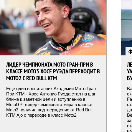
Ф
ЛИДЕР ЧЕМПИОНАТА МОТО ГРАН-ПРИ В
Л
КЛАССЕ MOTO3 ХОСЕ РУЭДА ПЕРЕХОДИТ В
Y
MOTO2 С RED BULL KTM
Б
Еще один воспитанник Академии Мото Гран-
Ва
При KTM - Хосе Антонио Руэда стал на шаг
ок
ближе к заветной цели и вступлению в
Fa
MotoGP: лидер чемпионата мира в классе
ст
Moto3 получил подтверждение от Red Bull
дв
KTM Ajo о переходе в класс Moto2.
Ве
за
ок
на