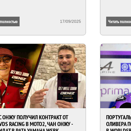
 полностью
Читать полно
17/09/2025
 ОНЖУ ПОЛУЧИЛ КОНТРАКТ ОТ
ПОРТУГАЛЬ
VDS RACING В MOTO2, ЧАН ОНЖУ -
ОЛИВЕРА 
ДАТ В PATA YAMAHA WSBK
В WORLDSB