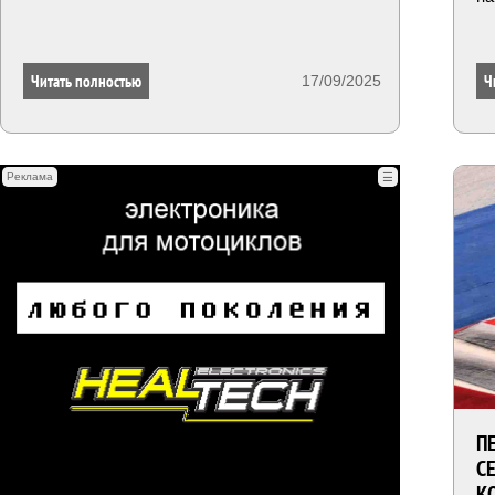
Читать полностью
Ч
17/09/2025
Реклама
☰
П
С
К