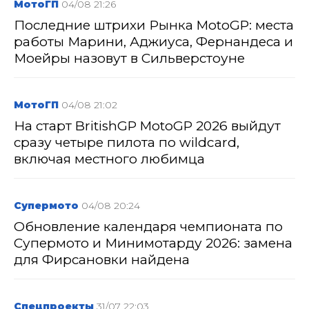
МотоГП
04/08 21:26
Последние штрихи Рынка MotoGP: места
работы Марини, Аджиуса, Фернандеса и
Моейры назовут в Сильверстоуне
МотоГП
04/08 21:02
На старт BritishGP MotoGP 2026 выйдут
сразу четыре пилота по wildcard,
включая местного любимца
Супермото
04/08 20:24
Обновление календаря чемпионата по
Супермото и Минимотарду 2026: замена
для Фирсановки найдена
Спецпроекты
31/07 22:03