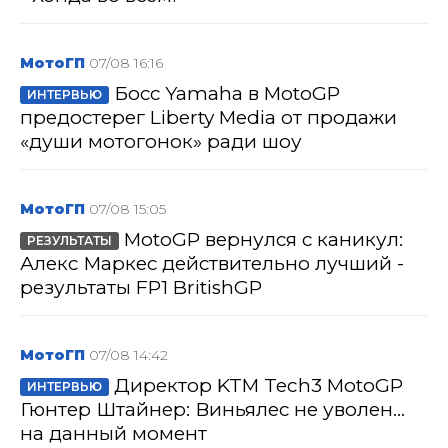
МотоГП
07/08 16:16
Босс Yamaha в MotoGP
ИНТЕРВЬЮ
предостерег Liberty Media от продажи
«души мотогонок» ради шоу
МотоГП
07/08 15:05
MotoGP вернулся с каникул:
РЕЗУЛЬТАТЫ
Алекс Маркес действительно лучший -
результаты FP1 BritishGP
МотоГП
07/08 14:42
Директор KTM Tech3 MotoGP
ИНТЕРВЬЮ
Гюнтер Штайнер: Виньялес не уволен...
на данный момент