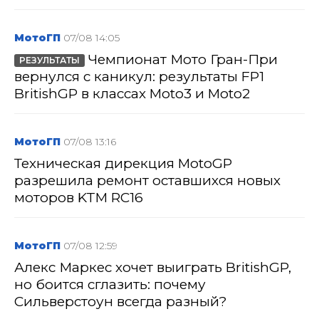
МотоГП
07/08 14:05
Чемпионат Мото Гран-При
РЕЗУЛЬТАТЫ
вернулся с каникул: результаты FP1
BritishGP в классах Moto3 и Moto2
МотоГП
07/08 13:16
Техническая дирекция MotoGP
разрешила ремонт оставшихся новых
моторов KTM RC16
МотоГП
07/08 12:59
Алекс Маркес хочет выиграть BritishGP,
но боится сглазить: почему
Сильверстоун всегда разный?