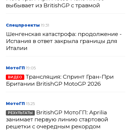
выбывает из BritishGP с травмой
Спецпроекты
19:31
Шенгенская катастрофа: продолжение -
Испания в ответ закрыла границы для
Италии
МотоГП
19:05
Трансляция: Спринт Гран-При
ВИДЕО
Британии BritishGP MotoGP 2026
МотоГП
15:25
BritishGP МотоГП: Aprilia
РЕЗУЛЬТАТЫ
занимает первую линию стартовой
решетки с очередным рекордом