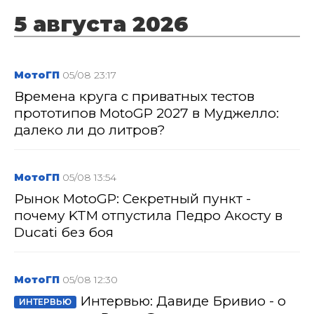
5 августа 2026
МотоГП
05/08 23:17
Времена круга с приватных тестов
прототипов MotoGP 2027 в Муджелло:
далеко ли до литров?
МотоГП
05/08 13:54
Рынок MotoGP: Секретный пункт -
почему KTM отпустила Педро Акосту в
Ducati без боя
МотоГП
05/08 12:30
Интервью: Давиде Бривио - о
ИНТЕРВЬЮ