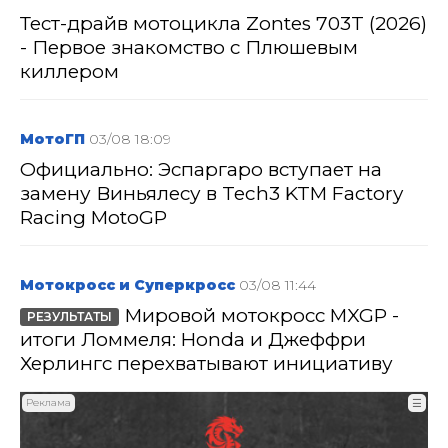
Тест-драйв мотоцикла Zontes 703T (2026)
- Первое знакомство с Плюшевым
киллером
МотоГП
03/08 18:09
Официально: Эспаргаро вступает на
замену Виньялесу в Tech3 KTM Factory
Racing MotoGP
Мотокросс и Суперкросс
03/08 11:44
Мировой мотокросс MXGP -
РЕЗУЛЬТАТЫ
итоги Ломмеля: Honda и Джеффри
Херлингс перехватывают инициативу
Реклама
☰