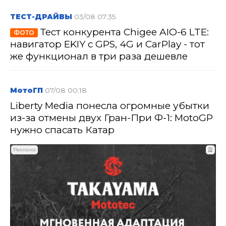
ТЕСТ-ДРАЙВЫ
03/08 07:35
Тест конкурента Chigee AIO-6 LTE:
ФОТО
навигатор EKIY с GPS, 4G и CarPlay - тот
же функционал в три раза дешевле
МотоГП
07/08 00:18
Liberty Media понесла огромные убытки
из-за отмены двух Гран-При Ф-1: MotoGP
нужно спасать Катар
Реклама
☰