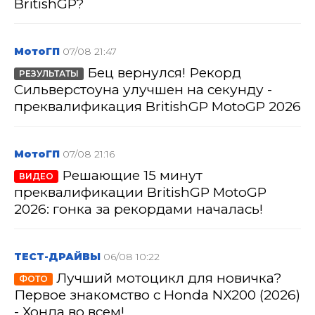
BritishGP?
МотоГП
07/08 21:47
Бец вернулся! Рекорд
РЕЗУЛЬТАТЫ
Сильверстоуна улучшен на секунду -
преквалификация BritishGP MotoGP 2026
МотоГП
07/08 21:16
Решающие 15 минут
ВИДЕО
преквалификации BritishGP MotoGP
2026: гонка за рекордами началась!
ТЕСТ-ДРАЙВЫ
06/08 10:22
Лучший мотоцикл для новичка?
ФОТО
Первое знакомство с Honda NX200 (2026)
- Хонда во всем!