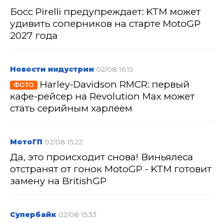
Босс Pirelli предупреждает: KTM может
удивить соперников на старте MotoGP
2027 года
Новости индустрии
02/08 16:15
Harley-Davidson RMCR: первый
ФОТО
кафе-рейсер на Revolution Max может
стать серийным харлеем
МотоГП
02/08 15:22
Да, это происходит снова! Виньялеса
отстранят от гонок MotoGP - KTM готовит
замену на BritishGP
Супербайк
02/08 15:33