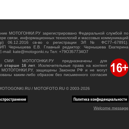
ание МОТОГОНКИ.РУ зарегистрировано Федеральной службой по
ере связи, информационных технологий и массовых коммуникаций
зор) 06.12.2016 св-во о регистрации ЭЛ № ФС77–67891).
 ИП Чернышева Е.В. Главный редактор: Чернышева Екатерина
E-mail: kate@motogonki.ru Тел: +79ОЗ577З4O7
ы СМИ МОТОГОНКИ.РУ предназначены для
ей
старше 16 лет
. Исключительные права на контент
т МОТОГОНКИ.РУ, защищены Законом РФ и не могут
зованы каким-либо образом без письменного согласия
y MOTOGONKI.RU / MOTOFOTO.RU © 2003-2026
аспространение
Политика конфиденциальности
Welcome message