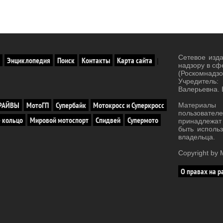
Сетевое изд
Энциклопедия
Поиск
Контакты
Карта сайта
|
надзору в сф
(Роскомнад
Учредитель:
Валерьевна. 
ДРАЙВЫ
МотоГП
Супербайк
Мотокросс и Суперкросс
Материал
пользовател
 кольцо
Мировой мотоспорт
Спидвей
Супермото
принадлежа
быть исполь
владельца.
Copyright b
О правах на р