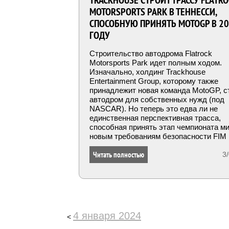
TRACKHOUSE СТРОИТ ТРАССУ FLATR
MOTORSPORTS PARK В ТЕННЕССИ,
СПОСОБНУЮ ПРИНЯТЬ MOTOGP В 2
ГОДУ
Строительство автодрома Flatrock
Motorsports Park идет полным ходом.
Изначально, холдинг Trackhouse
Entertainment Group, которому также
принадлежит новая команда MotoGP, с
автодром для собственных нужд (под
NASCAR). Но теперь это едва ли не
единственная перспективная трасса,
способная принять этап чемпионата ми
новым требованиям безопасности FIM 
ближайшие 2-3 года. Что о ней известн
Читать полностью
3
4 января 2024
<