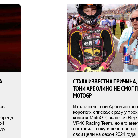
А
СТАЛА ИЗВЕСТНА ПРИЧИНА,
ТОНИ АРБОЛИНО НЕ СМОГ П
MOTOGP
ав
Итальянец Тони Арболино зна
коротких списках сразу у тре
 бренд,
команд MotoGP, включая Reps
ой
VR46 Racing Team, но его аге
ду.
поставил точку в переговорах
свои цели на сезон 2024 года.