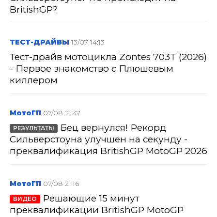
BritishGP?
ТЕСТ-ДРАЙВЫ
13/07 14:13
Тест-драйв мотоцикла Zontes 703T (2026)
- Первое знакомство с Плюшевым
киллером
МотоГП
07/08 21:47
Бец вернулся! Рекорд
РЕЗУЛЬТАТЫ
Сильверстоуна улучшен на секунду -
преквалификация BritishGP MotoGP 2026
МотоГП
07/08 21:16
Решающие 15 минут
ВИДЕО
преквалификации BritishGP MotoGP