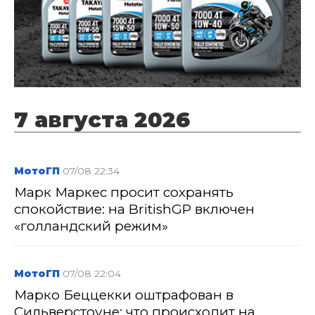
7 августа 2026
МотоГП
07/08 22:34
Марк Маркес просит сохранять
спокойствие: на BritishGP включен
«голландский режим»
МотоГП
07/08 22:04
Марко Беццекки оштрафован в
Сильверстоуне: что происходит на