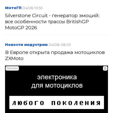
МотоГП
04/08 10:53
Silverstone Circuit - генератор эмоций:
все особенности трассы BritishGP
MotoGP 2026
Новости индустрии
04/08 08:03
В Европе открыта продажа мотоциклов
ZXMoto
Реклама
☰