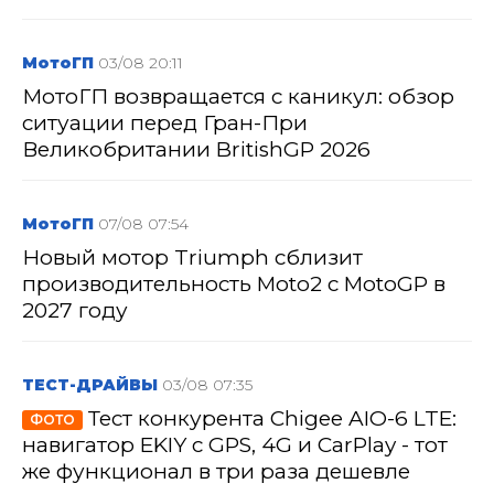
МотоГП
03/08 20:11
МотоГП возвращается с каникул: обзор
ситуации перед Гран-При
Великобритании BritishGP 2026
МотоГП
07/08 07:54
Новый мотор Triumph сблизит
производительность Moto2 с MotoGP в
2027 году
ТЕСТ-ДРАЙВЫ
03/08 07:35
Тест конкурента Chigee AIO-6 LTE:
ФОТО
навигатор EKIY с GPS, 4G и CarPlay - тот
же функционал в три раза дешевле