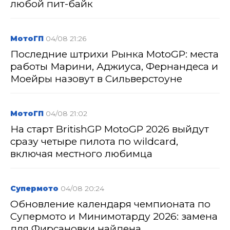
любой пит-байк
МотоГП
04/08 21:26
Последние штрихи Рынка MotoGP: места
работы Марини, Аджиуса, Фернандеса и
Моейры назовут в Сильверстоуне
МотоГП
04/08 21:02
На старт BritishGP MotoGP 2026 выйдут
сразу четыре пилота по wildcard,
включая местного любимца
Супермото
04/08 20:24
Обновление календаря чемпионата по
Супермото и Минимотарду 2026: замена
для Фирсановки найдена