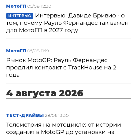
МотоГП
05/08 12:30
Интервью: Давиде Бривио - о
ИНТЕРВЬЮ
том, почему Рауль Фернандес так важен
для МотоГП в 2027 году
МотоГП
05/08 11:19
Рынок MotoGP: Рауль Фернандес
продлил контракт с TrackHouse на 2
года
4 августа 2026
ТЕСТ-ДРАЙВЫ
28/06 13:30
Телеметрия на мотоцикле: от истории
создания в MotoGP до установки на