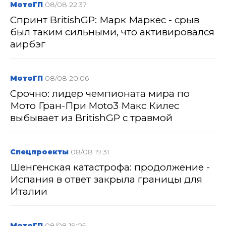
МотоГП
08/08 22:37
Спринт BritishGP: Марк Маркес - срыв
был таким сильными, что активировался
аирбэг
МотоГП
08/08 20:06
Срочно: лидер чемпионата мира по
Мото Гран-При Moto3 Макс Килес
выбывает из BritishGP с травмой
Спецпроекты
08/08 19:31
Шенгенская катастрофа: продолжение -
Испания в ответ закрыла границы для
Италии
МотоГП
08/08 19:05