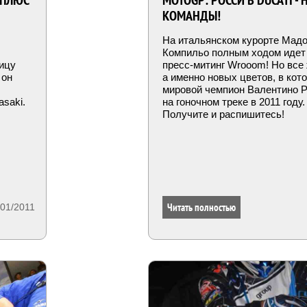
 ПЛЮС
MOTOGP: РОССИ В DUCATI -
КОМАНДЫ!
На итальянском курорте Мадо
Компильо полным ходом иде
ицу
пресс-митинг Wrooom! Но все 
 он
а именно новых цветов, в кот
мировой чемпион Валентино Р
saki.
на гоночном треке в 2011 году
Получите и распишитесь!
Читать полностью
/01/2011