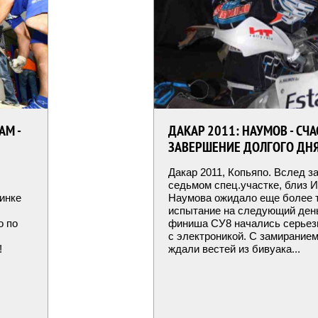
АМ -
ДАКАР 2011: НАУМОВ - СЧ
ЗАВЕРШЕНИЕ ДОЛГОГО ДН
Дакар 2011, Копьяпо. Вслед з
седьмом спец.участке, близ И
бинке
Наумова ожидало еще более 
испытание на следующий день:
о по
финиша СУ8 начались серье
с электроникой. С замирание
!
ждали вестей из бивуака...