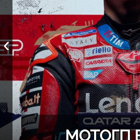
‹
МОТОГП 