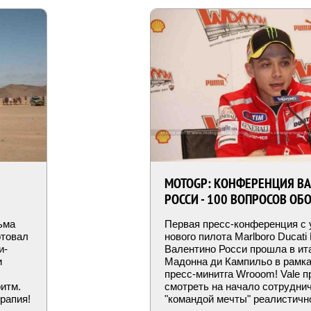
MOTOGP: КОНФЕРЕНЦИЯ В
РОССИ - 100 ВОПРОСОВ ОБ
ьма
Первая пресс-конференция с 
ртовал
нового пилота Marlboro Ducat
и-
Валентино Росси прошла в ит
и
Мадонна ди Кампильо в рамка
пресс-минитга Wrooom! Vale 
итм.
смотреть на начало сотрудни
рапия!
"командой мечты" реалистичн