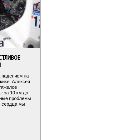
АСТЛИВОЕ
Я
а падением на
кике, Алексея
тяжелое
 за 10 км до
зные проблемы
м сердца мы