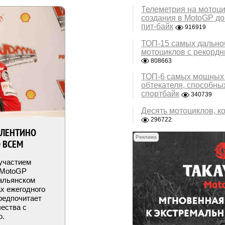
Телеметрия на мотоци
создания в MotoGP до
пит-байк
916919
ТОП-15 самых дально
мотоциклов с рекорд
808663
ТОП-6 самых мощных 
обтекателя, способны
спортбайк
340739
Десять мотоциклов, к
296722
АЛЕНТИНО
Реклама
О ВСЕМ
участием
i MotoGP
альянском
х ежегодного
предпочитает
чества с
о.