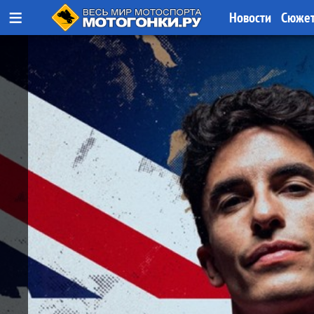
≡
Новости
Сюже