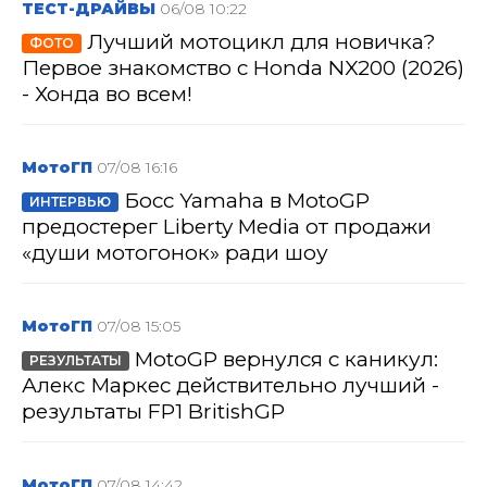
ТЕСТ-ДРАЙВЫ
06/08 10:22
Лучший мотоцикл для новичка?
ФОТО
Первое знакомство с Honda NX200 (2026)
- Хонда во всем!
МотоГП
07/08 16:16
Босс Yamaha в MotoGP
ИНТЕРВЬЮ
предостерег Liberty Media от продажи
«души мотогонок» ради шоу
МотоГП
07/08 15:05
MotoGP вернулся с каникул:
РЕЗУЛЬТАТЫ
Алекс Маркес действительно лучший -
результаты FP1 BritishGP
МотоГП
07/08 14:42