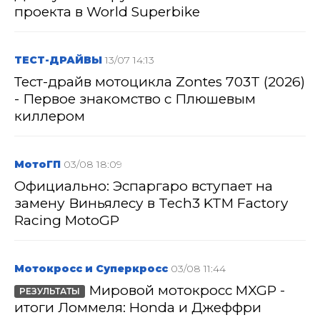
проекта в World Superbike
ТЕСТ-ДРАЙВЫ
13/07 14:13
Тест-драйв мотоцикла Zontes 703T (2026)
- Первое знакомство с Плюшевым
киллером
МотоГП
03/08 18:09
Официально: Эспаргаро вступает на
замену Виньялесу в Tech3 KTM Factory
Racing MotoGP
Мотокросс и Суперкросс
03/08 11:44
Мировой мотокросс MXGP -
РЕЗУЛЬТАТЫ
итоги Ломмеля: Honda и Джеффри