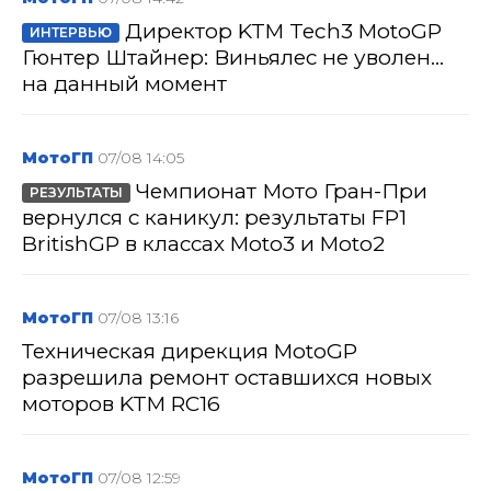
Директор KTM Tech3 MotoGP
ИНТЕРВЬЮ
Гюнтер Штайнер: Виньялес не уволен...
на данный момент
МотоГП
07/08 14:05
Чемпионат Мото Гран-При
РЕЗУЛЬТАТЫ
вернулся с каникул: результаты FP1
BritishGP в классах Moto3 и Moto2
МотоГП
07/08 13:16
Техническая дирекция MotoGP
разрешила ремонт оставшихся новых
моторов KTM RC16
МотоГП
07/08 12:59