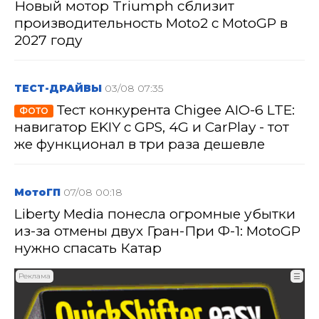
Новый мотор Triumph сблизит
производительность Moto2 с MotoGP в
2027 году
ТЕСТ-ДРАЙВЫ
03/08 07:35
Тест конкурента Chigee AIO-6 LTE:
ФОТО
навигатор EKIY с GPS, 4G и CarPlay - тот
же функционал в три раза дешевле
МотоГП
07/08 00:18
Liberty Media понесла огромные убытки
из-за отмены двух Гран-При Ф-1: MotoGP
нужно спасать Катар
Реклама
☰