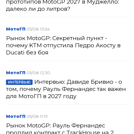
прототипов MotoGP 2027 в Муджелло:
далеко ли до литров?
МотоГП
05/08 13:54
Рынок MotoGP: Секретный пункт -
почему KTM отпустила Педро Акосту в
Ducati без боя
МотоГП
05/08 12:30
Интервью: Давиде Бривио - о
ИНТЕРВЬЮ
том, почему Рауль Фернандес так важен
для МотоГП в 2027 году
МотоГП
05/08 11:19
Рынок MotoGP: Рауль Фернандес
продлил контракт с TrackHouse на 2