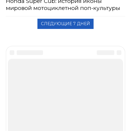
Honda Super Cub: история иконы
мировой мотоциклетной поп-культуры
СЛЕДУЮЩИЕ 7 ДНЕЙ
Disclaimer
Сетевое издание «МОТОГОНКИ.РУ»
(зарегистрировано Федеральной службой по надзору
в сфере связи, информационных технологий и
массовых коммуникаций (Роскомнадзор) 06.12.2016 св-
во о регистрации ЭЛ № ФС77–67891) является
крупнейшим в российском сегменте Интернет
ежедневным СМИ о мотоциклетной индустрии,