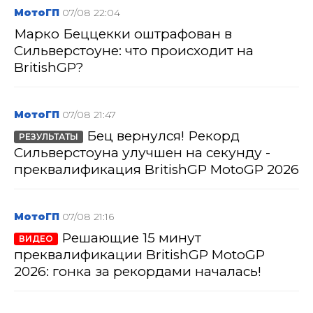
МотоГП
07/08 22:04
Марко Беццекки оштрафован в
Сильверстоуне: что происходит на
BritishGP?
МотоГП
07/08 21:47
Бец вернулся! Рекорд
РЕЗУЛЬТАТЫ
Сильверстоуна улучшен на секунду -
преквалификация BritishGP MotoGP 2026
МотоГП
07/08 21:16
Решающие 15 минут
ВИДЕО
преквалификации BritishGP MotoGP
2026: гонка за рекордами началась!