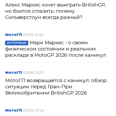
Алекс Маркес хочет выиграть BritishGP,
но боится сглазить: почему
Сильверстоун всегда разный?
МотоГП
07/08 12:26
Марк Маркес - о своем
ИНТЕРВЬЮ
физическом состоянии и реальном
раскладе в MotoGP 2026 после каникул
МотоГП
03/08 20:11
МотоГП возвращается с каникул: обзор
ситуации перед Гран-При
Великобритании BritishGP 2026
МотоГП
07/08 07:54