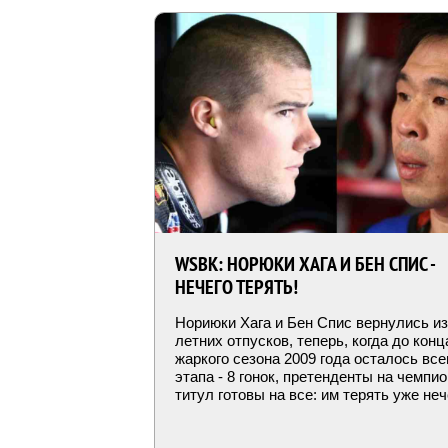
WSBK: НОРЮКИ ХАГА И БЕН СПИС -
НЕЧЕГО ТЕРЯТЬ!
Нориюки Хага и Бен Спис вернулись из
летних отпусков, теперь, когда до конц
жаркого сезона 2009 года осталось все
этапа - 8 гонок, претенденты на чемпи
титул готовы на все: им терять уже неч