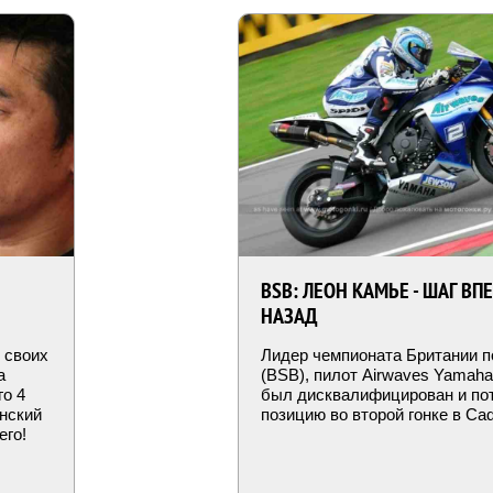
BSB: ЛЕОН КАМЬЕ - ШАГ ВП
НАЗАД
 своих
Лидер чемпионата Британии п
а
(BSB), пилот Airwaves Yamah
го 4
был дисквалифицирован и по
онский
позицию во второй гонке в Cad
его!