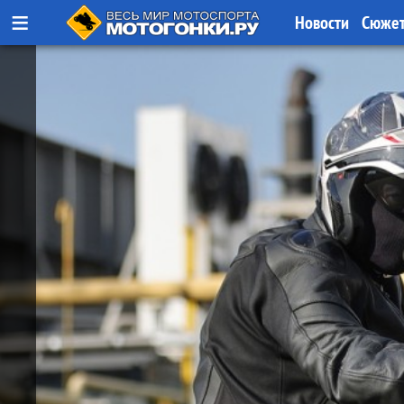
≡
Новости
Сюже