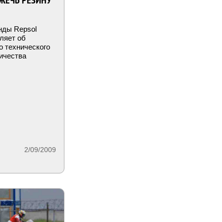
"ЖЕЧЬ РЕЗИНУ
нды Repsol
ляет об
о технического
ичества
2/09/2009