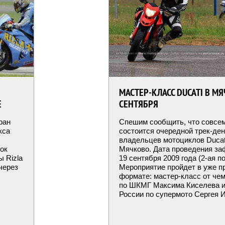
МАСТЕР-КЛАСС DUCATI В МЯ
Е
СЕНТЯБРЯ
ран
Спешим сообщить, что совсем
кса
состоится очередной трек-де
владельцев мотоциклов Ducat
ок
Мячково. Дата проведения за
ы Rizla
19 сентября 2009 года (2-ая п
 через
Мероприятие пройдет в уже 
формате: мастер-класс от че
по ШКМГ Максима Киселева и
России по супермото Сергея 