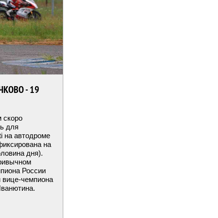
ЧКОВО - 19
 скоро
нь для
i на автодроме
фиксирована на
оловина дня).
привычном
мпиона России
 вице-чемпиона
Иванютина.