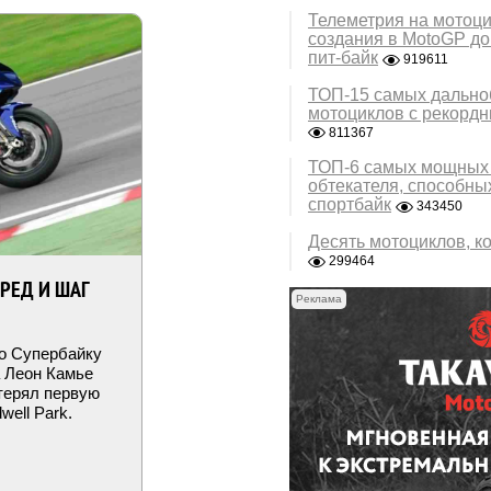
Телеметрия на мотоци
создания в MotoGP до
пит-байк
919611
ТОП-15 самых дально
мотоциклов с рекорд
811367
ТОП-6 самых мощных 
обтекателя, способны
спортбайк
343450
Десять мотоциклов, к
299464
ЕРЕД И ШАГ
Реклама
о Супербайку
a Леон Камье
терял первую
well Park.