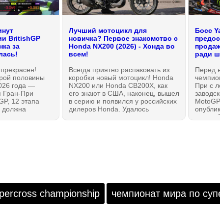
инут
Лучший мотоцикл для
Босс Y
и BritishGP
новичка? Первое знакомство с
предост
нка за
Honda NX200 (2026) - Хонда во
продаж
лась!
всем!
ради ш
t прекрасен!
Всегда приятно распаковать из
Перед 
орой половины
коробки новый мотоцикл! Honda
чемпио
026 года —
NX200 или Honda CB200X, как
При с л
 Гран-При
его знают в США, наконец, вышел
заводс
GP, 12 этапа
в серию и появился у российских
MotoGP
 должна
дилеров Honda. Удалось
опубли
стам все
познакомиться с мотоциклом
видео-б
или Aprilia?
лично и даже немного
традиц
ут зачетной
прокатиться. Мотоцикл сразу
оценок 
ки.
создает правильное впечатление:
призвал
это — 100% Honda без всяких
Больши
оговорок. И, возможно, лучшее из
— Liber
всего на данный момент, что
банальн
можно было бы рекомендовать
потеху 
как первый мотоцикл!
«душу 
прибыле
upercross championship
чемпионат мира по суп
При буд