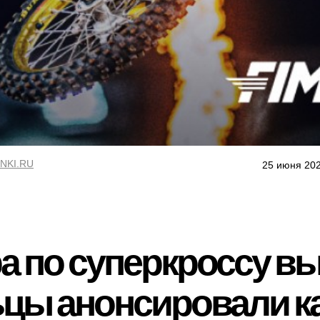
NKI.RU
25 июня 202
а по суперкроссу в
цы анонсировали к