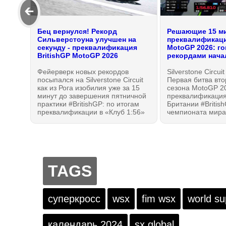
🡰
Бец вернулся! Рекорд
Решающие 15 м
Сильверстоуна улучшен на
преквалификаци
секунду - преквалификация
MotoGP 2026: го
BritishGP MotoGP 2026
рекордами нача
Фейерверк новых рекордов
Silverstone Circui
посыпался на Silverstone Circuit
Первая битва вт
как из Рога изобилия уже за 15
сезона MotoGP 2
минут до завершения пятничной
преквалификация
практики #BritishGP: по итогам
Британии #British
преквалификации в «Клуб 1:56»
чемпионата мира
вошли пятеро, но точку в
расставить по ме
"перестрелке" поставил
ожидания: Ducati 
вернувшийся с каникул и хорошо
Решающие 15 мин
отдохнувший Марко Беццекки из
пятничной практи
Aprilia Racing! Что же будет в
субботу?! ТОП-10 прошедших в
TAGS
квалификацию Q2 MotoGP.
суперкросс
wsx
fim wsx
world s
календарь 2024
sx global