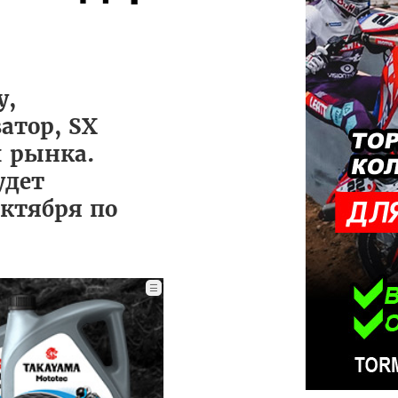
у,
атор, SX
и рынка.
удет
октября по
☰