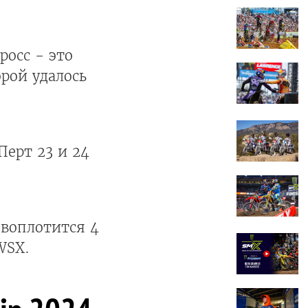
росс - это
орой удалось
Перт 23 и 24
 воплотится 4
WSX.