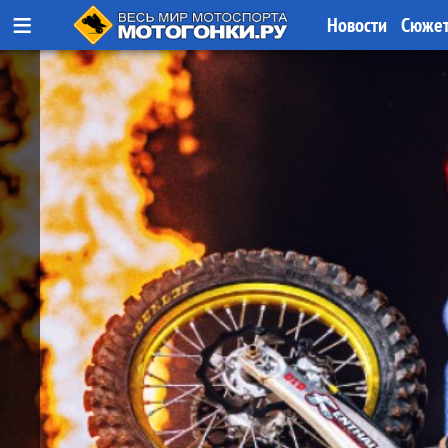
≡
Новости
Сюже