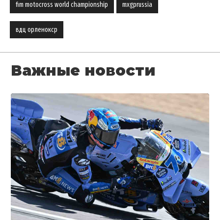
fim motocross world championship
mxgprussia
вдц орленокcp
Важные новости