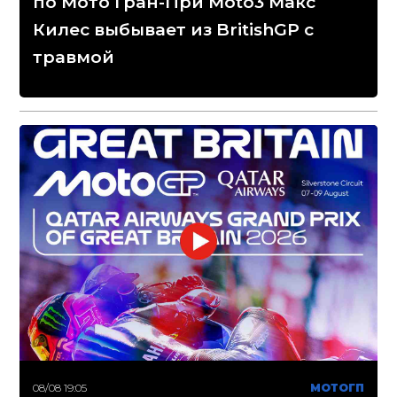
по Мото Гран-При Moto3 Макс
Килес выбывает из BritishGP с
травмой
08/08 19:05
МОТОГП